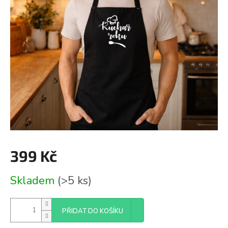
399 Kč
Měrná
Skladem
(>5 ks)
cena:
PŘIDAT DO KOŠÍKU