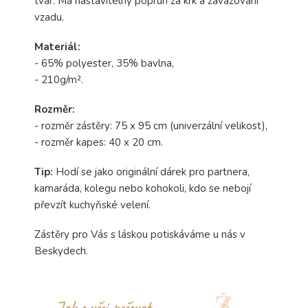
tvar. Má nastavitelný popruh za krk a zavazování
vzadu.
Materiál:
- 65%
polyester
, 35% bavlna,
- 210g/m².
Rozměr:
- rozměr zástěry: 75 x 95 cm (univerzální velikost),
- rozměr kapes: 40 x 20 cm.
Tip:
Hodí se jako originální dárek pro partnera,
kamaráda, kolegu nebo kohokoli, kdo se nebojí
převzít kuchyňské velení.
Zástěry pro Vás s láskou potiskáváme u nás v
Beskydech.