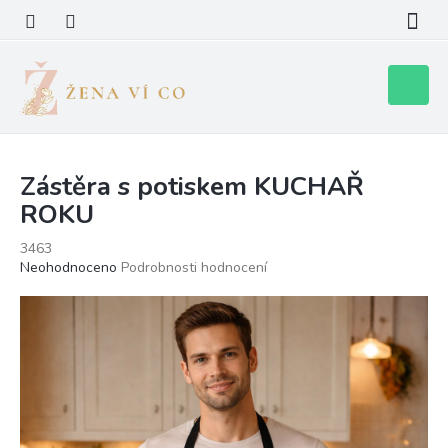
Přejít
na
obsah
Nákupní
košík
Zástěra s potiskem KUCHAŘ
ROKU
3463
Průměrné
Neohodnoceno
Podrobnosti hodnocení
hodnocení
produktu
je
0,0
z
5
hvězdiček.