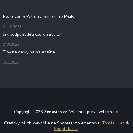
t
Blog
í
Rozhovor: S Petrou a Simonou z PS.ily
21.10.2023
Jak podpořit dětskou kreativitu?
24.9.2023
Tipy na dárky na Valentýna
10.1.2023
Copyright 2026
Zenavico.cz
. Všechna práva vyhrazena.
Grafický návrh vytvořil a na Shoptet implementoval
Tomáš Hlad
&
Shoptetak.cz
.