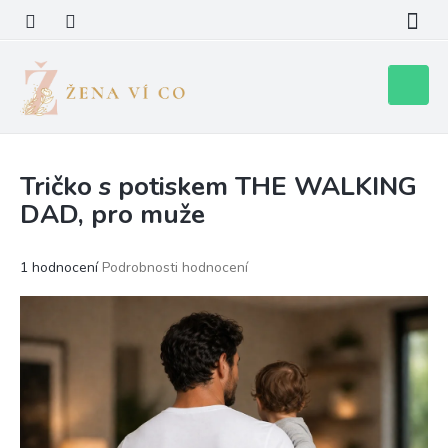
Přejít
na
obsah
Nákupní
košík
Tričko s potiskem THE WALKING
DAD, pro muže
Průměrné
1 hodnocení
Podrobnosti hodnocení
hodnocení
produktu
je
5,0
z
5
hvězdiček.