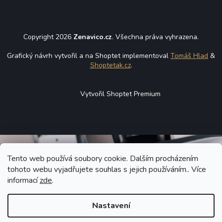
Copyright 2026
Zenavico.cz
. Všechna práva vyhrazena.
Grafický návrh vytvořil a na Shoptet implementoval
Tomáš Hlad
&
Shoptetak.cz
.
Vytvořil Shoptet Premium
Tento web používá soubory cookie. Dalším procházením
tohoto webu vyjadřujete souhlas s jejich používáním.. Více
informací
zde
.
Nastavení