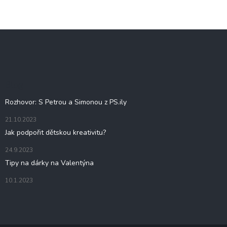
Z
á
p
a
t
Blog
í
Rozhovor: S Petrou a Simonou z PS.ily
21.10.2023
Jak podpořit dětskou kreativitu?
24.9.2023
Tipy na dárky na Valentýna
10.1.2023