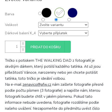
cena:
Barva
Velikost
Dárkové balení K_4
PŘIDAT DO KOŠÍKU
Tričko s potiskem THE WALKING DAD z fotografií je
skvělým dárkem, který potěší každého tatínka. Ať už jsou
příležitostí Vánoce, narozeniny nebo jen chcete potěšit
tatínka, toto tričko je ideální volbou.
Na e-mail
zenavico@afw.cz
nám zašlete fotografie přesně
podle počtu písmen (3 fotografie) a napište nám, kterou
fotografii budete chtít v jakém písmenu. Pokud tato
informace nebude uvedena, fotografie rozdělíme podle
našeho uvážení. Nezapomeňte do předmětu uvést číslo