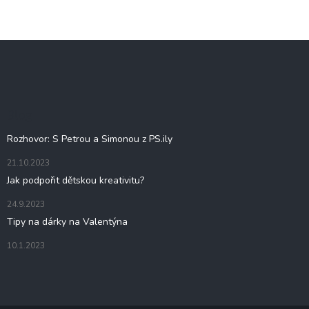
Z
á
p
a
t
Blog
í
Rozhovor: S Petrou a Simonou z PS.ily
21.10.2023
Jak podpořit dětskou kreativitu?
24.9.2023
Tipy na dárky na Valentýna
10.1.2023