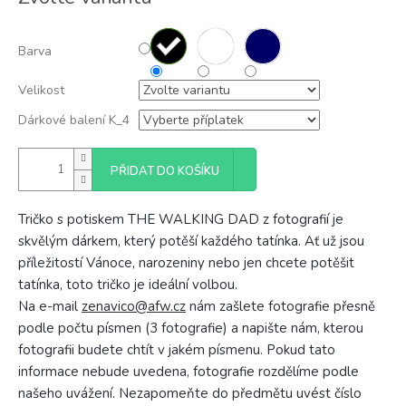
cena:
Barva
Velikost
Dárkové balení K_4
PŘIDAT DO KOŠÍKU
Tričko s potiskem THE WALKING DAD z fotografií je
skvělým dárkem, který potěší každého tatínka. Ať už jsou
příležitostí Vánoce, narozeniny nebo jen chcete potěšit
tatínka, toto tričko je ideální volbou.
Na e-mail
zenavico@afw.cz
nám zašlete fotografie přesně
podle počtu písmen (3 fotografie) a napište nám, kterou
fotografii budete chtít v jakém písmenu. Pokud tato
informace nebude uvedena, fotografie rozdělíme podle
našeho uvážení. Nezapomeňte do předmětu uvést číslo