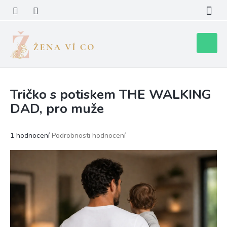
Přejít
na
obsah
Nákupní
košík
Tričko s potiskem THE WALKING
DAD, pro muže
Průměrné
1 hodnocení
Podrobnosti hodnocení
hodnocení
produktu
je
5,0
z
5
hvězdiček.