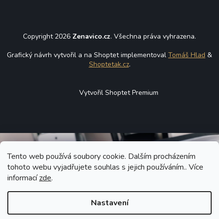
Copyright 2026
Zenavico.cz
. Všechna práva vyhrazena.
Grafický návrh vytvořil a na Shoptet implementoval
Tomáš Hlad
&
Shoptetak.cz
.
Vytvořil Shoptet Premium
Tento web používá soubory cookie. Dalším procházením
tohoto webu vyjadřujete souhlas s jejich používáním.. Více
informací
zde
.
Nastavení