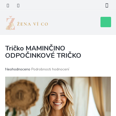
Přejít
na
obsah
Nákupní
košík
Tričko MAMINČINO
ODPOČINKOVÉ TRIČKO
Průměrné
Neohodnoceno
Podrobnosti hodnocení
hodnocení
produktu
je
0,0
z
5
hvězdiček.