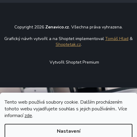
Copyright 2026
Zenavico.cz
. Všechna práva vyhrazena.
Grafický návrh vytvořil a na Shoptet implementoval
Tomáš Hlad
&
Shoptetak.cz
.
Vytvořil Shoptet Premium
Tento web používá soubory cookie. Dalším procházením
tohoto webu vyjadřujete souhlas s jejich používáním.. Více
informací
zde
.
Nastavení