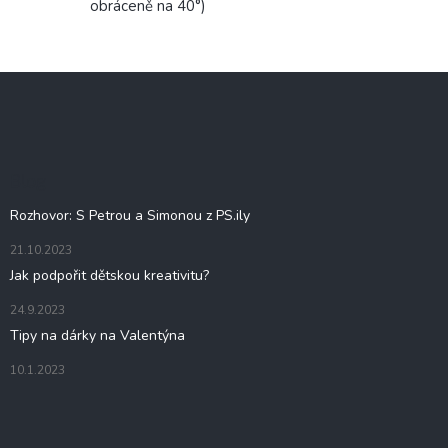
obráceně na 40°)
Z
á
p
a
t
Blog
í
Rozhovor: S Petrou a Simonou z PS.ily
21.10.2023
Jak podpořit dětskou kreativitu?
24.9.2023
Tipy na dárky na Valentýna
10.1.2023