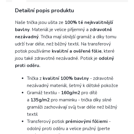
Detailní popis produktu
Naše trička jsou ušita ze
100% té nejkvalitnější
bavlny
. Materiál je velice příjemný a
zdravotně
nezávadný
. Trička mají silnější gramáž a díky tomu
udrží tvar déle, než běžný textil. Na transferový
potisk používáme
kvalitní a ověřené fólie
, které
jsou také zdravotně nezávadné. Potisk je
odolný
proti oděru.
Trička z
kvalitní 100% bavlny
- zdravotně
nezávadný materiál, šetrný k dětské pokožce
Gramáž textilu -
160g/m2
pro dítě
a
135g/m2
pro maminku - trička díky silné
gramáži zachovávají svůj tvar déle než běžný
textil
Transferový potisk
prémiovými fóliemi
-
odolný proti oděru a velice pružný (perte