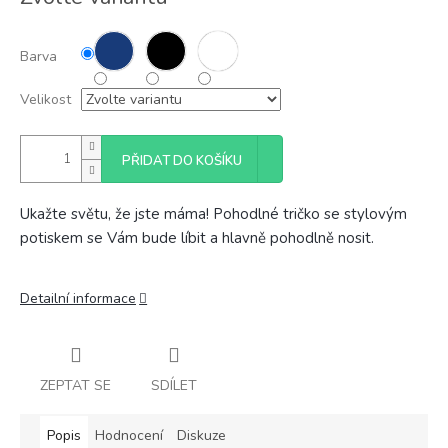
cena:
Barva
Velikost
PŘIDAT DO KOŠÍKU
Ukažte světu, že jste máma! Pohodlné tričko se stylovým
potiskem se Vám bude líbit a hlavně pohodlně nosit.
Detailní informace
ZEPTAT SE
SDÍLET
Popis
Hodnocení
Diskuze