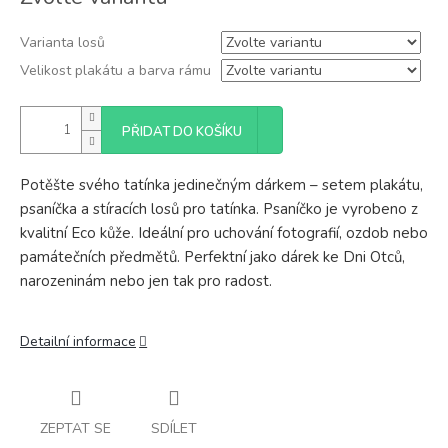
cena:
Varianta losů
Velikost plakátu a barva rámu
PŘIDAT DO KOŠÍKU
Potěšte svého tatínka jedinečným dárkem – setem plakátu,
psaníčka a stíracích losů pro tatínka. Psaníčko je vyrobeno z
kvalitní Eco kůže. Ideální pro uchování fotografií, ozdob nebo
památečních předmětů. Perfektní jako dárek ke Dni Otců,
narozeninám nebo jen tak pro radost.
Detailní informace
ZEPTAT SE
SDÍLET