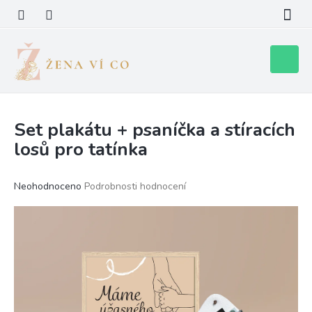
Přejít
na
obsah
Nákupní
košík
Set plakátu + psaníčka a stíracích
losů pro tatínka
Průměrné
Neohodnoceno
Podrobnosti hodnocení
hodnocení
produktu
je
0,0
z
5
hvězdiček.