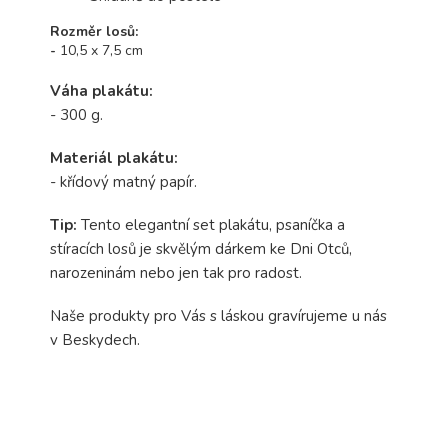
Rozměr losů:
-
10,5 x 7,5 cm
Váha plakátu:
- 300 g.
Materiál plakátu:
- křídový matný papír.
Tip:
Tento elegantní set plakátu, psaníčka a
stíracích losů je skvělým dárkem ke Dni Otců,
narozeninám nebo jen tak pro radost.
Naše produkty pro Vás s láskou gravírujeme u nás
v Beskydech.