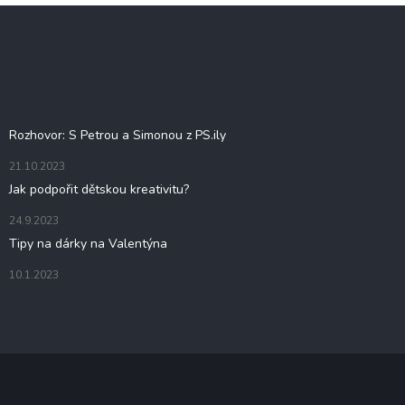
Z
á
p
a
t
Blog
í
Rozhovor: S Petrou a Simonou z PS.ily
21.10.2023
Jak podpořit dětskou kreativitu?
24.9.2023
Tipy na dárky na Valentýna
10.1.2023