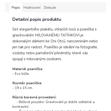
Popis
Hodnocení
Diskuze
Detailní popis produktu
Set elegantního plakátu, stíracích losů a psaníčka s
gravírováním MILOVANÉMU TATÍNKOVI je
dokonalým dárkem ke Dni Otců, narozeninám nebo
jen tak pro radost. Psaníčko je ideální na fotografie,
ozdoby nebo památeční předměty, které vás
spojují s milovanými osobami.
Materiál psaníčka:
- Eco kůže.
Rozměr psaníčka:
- 19 x 15 cm.
Různá barevná provedení:
- Béžové pouzdro: Gravírování je dobře viditelné a
kontrastní.