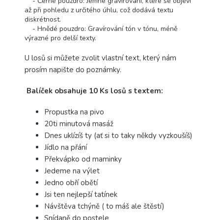
- Černé pouzdro: Jemné gravírování, které se objeví
až při pohledu z určitého úhlu, což dodává textu
diskrétnost.
- Hnědé pouzdro: Gravírování tón v tónu, méně
výrazné pro delší texty.
U losů si můžete zvolit vlastní text, který nám
prosím napište do poznámky.
Balíček obsahuje 10 Ks losů s textem:
Propustka na pivo
20ti minutová masáž
Dnes uklízíš ty (ať si to taky někdy vyzkoušíš)
Jídlo na přání
Překvápko od maminky
Jedeme na výlet
Jedno obří obětí
Jsi ten nejlepší tatínek
Návštěva tchýně ( to máš ale štěstí)
Snídaně do postele