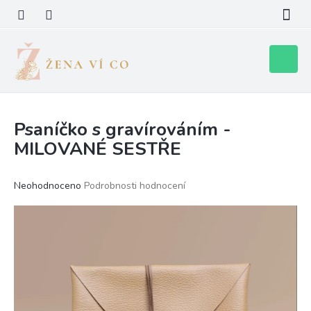
Přejít
na
obsah
Nákupní
košík
Psaníčko s gravírováním -
MILOVANÉ SESTŘE
Průměrné
Neohodnoceno
Podrobnosti hodnocení
hodnocení
produktu
je
0,0
z
5
hvězdiček.