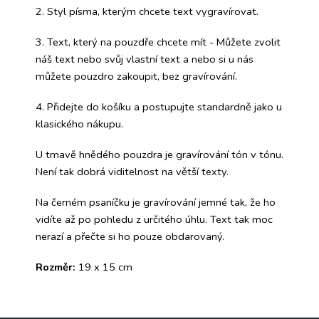
2. Styl písma, kterým chcete text vygravírovat.
3. Text, který na pouzdře chcete mít - Můžete zvolit
náš text nebo svůj vlastní text a nebo si u nás
můžete pouzdro zakoupit, bez gravírování.
4. Přidejte do košíku a postupujte standardně jako u
klasického nákupu.
U tmavě hnědého pouzdra je gravírování tón v tónu.
Není tak dobrá viditelnost na větší texty.
Na černém psaníčku je gravírování jemné tak, že ho
vidíte až po pohledu z určitého úhlu. Text tak moc
nerazí a přečte si ho pouze obdarovaný.
Rozměr:
19 x 15 cm