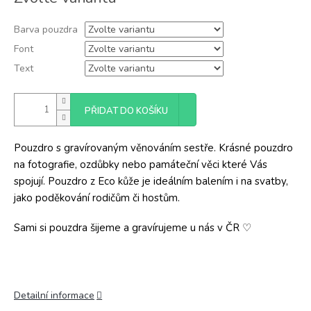
cena:
Barva pouzdra
Font
Text
PŘIDAT DO KOŠÍKU
Pouzdro s gravírovaným věnováním sestře. Krásné pouzdro
na fotografie, ozdůbky nebo památeční věci které Vás
spojují. Pouzdro z Eco kůže je ideálním balením i na svatby,
jako poděkování rodičům či hostům.
Sami si pouzdra šijeme a gravírujeme u nás v ČR
♡
Detailní informace