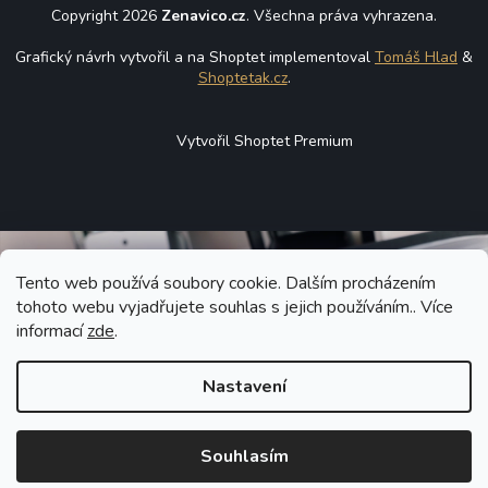
Copyright 2026
Zenavico.cz
. Všechna práva vyhrazena.
Grafický návrh vytvořil a na Shoptet implementoval
Tomáš Hlad
&
Shoptetak.cz
.
Vytvořil Shoptet Premium
Tento web používá soubory cookie. Dalším procházením
tohoto webu vyjadřujete souhlas s jejich používáním.. Více
informací
zde
.
Nastavení
Souhlasím