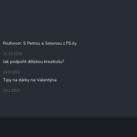
Z
á
p
a
t
Blog
í
Rozhovor: S Petrou a Simonou z PS.ily
21.10.2023
Jak podpořit dětskou kreativitu?
24.9.2023
Tipy na dárky na Valentýna
10.1.2023