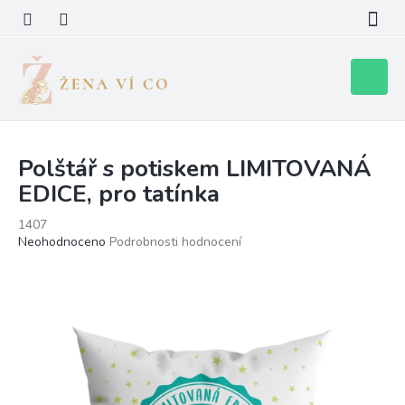
Přejít
na
obsah
Nákupní
košík
Polštář s potiskem LIMITOVANÁ
EDICE, pro tatínka
1407
Průměrné
Neohodnoceno
Podrobnosti hodnocení
hodnocení
produktu
je
0,0
z
5
hvězdiček.