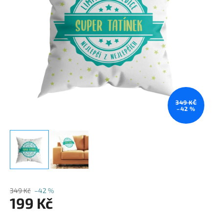
349 KČ
–42 %
349 Kč
–42 %
199 Kč