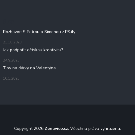
p
a
t
Blog
í
Rozhovor: S Petrou a Simonou z PS.ily
21.10.2023
Jak podpořit dětskou kreativitu?
24.9.2023
Tipy na dárky na Valentýna
10.1.2023
Copyright 2026
Zenavico.cz
. Všechna práva vyhrazena.