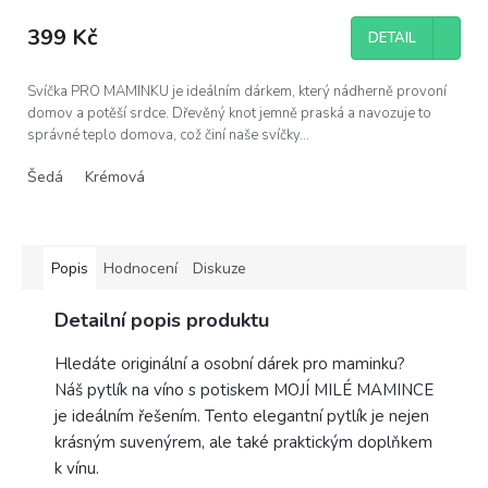
hodnocení
produktu
399 Kč
DETAIL
je
5,0
z
Svíčka PRO MAMINKU je ideálním dárkem, který nádherně provoní
5
domov a potěší srdce. Dřevěný knot jemně praská a navozuje to
hvězdiček.
správné teplo domova, což činí naše svíčky...
Šedá
Krémová
Popis
Hodnocení
Diskuze
Detailní popis produktu
Hledáte originální a osobní dárek pro maminku?
Náš pytlík na víno s potiskem MOJÍ MILÉ MAMINCE
je ideálním řešením. Tento elegantní pytlík je nejen
krásným suvenýrem, ale také praktickým doplňkem
k vínu.