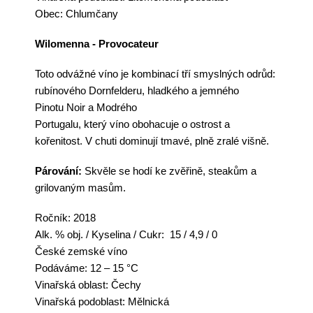
Obec: Chlumčany
Wilomenna - Provocateur
Toto odvážné
víno
je kombinací tří smyslných odrůd:
rubínového
Dornfelderu
, hladkého a jemného
Pinot
u
Noir
a
Modrého
Portu
galu
,
který
víno
obohacuje o
ostrost a
kořenitost
. V chuti dominují tmavé, plně zralé višně.
Párování:
Skvěle se
hodí ke zvěřině, steakům a
grilovaným masům.
Ročník
: 2018
Alk. % obj. / Kyselina / Cukr:
15 / 4,9 / 0
České zemské
víno
Podáváme: 12 – 15 °C
Vinařská oblast:
Čechy
Vinařská podoblast:
Mělnická