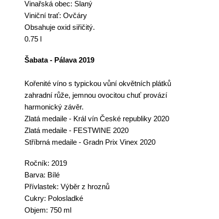
Vinařská obec:
Slaný
Viniční trať:
Ovčáry
Obsahuje oxid siřičitý.
0.75 l
Šabata - Pálava 2019
Kořenité
víno
s typickou vůní okvětních plátků
zahradní růže, jemnou ovocitou chuť provází
harmonický závěr.
Zlatá medaile - Král vín České r
epubliky 2020
Zlatá medaile - FESTWINE 2020
Stříbrná medaile - Gradn Prix Vinex 2020
Ročník: 2019
Barva: Bílé
Přívlastek: Výběr z hroznů
Cukry: Polosladké
Objem: 750 ml