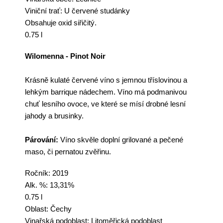
Viniční trať: U červené studánky
Obsahuje oxid siřičitý.
0.75 l
Wilomenna - Pinot Noir
Krásně kulaté červené
víno
s jemnou tříslovinou a
lehkým barrique nádechem.
Víno
má podmanivou
chuť lesního ovoce, ve které se mísí drobné lesní
jahody a brusinky.
Párování:
Víno
skvěle doplní grilované a pečené
maso, či pernatou zvěřinu.
Ročník: 2019
Alk. %: 13,31%
0.75 l
Oblast: Čechy
Vinařská podoblast:
Litoměřická podoblast