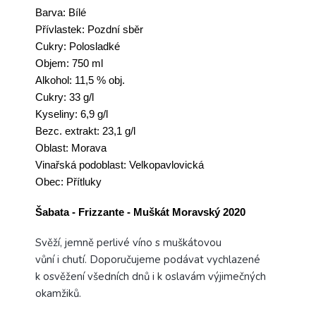
Barva: Bílé
Přívlastek: Pozdní sběr
Cukry: Polosladké
Objem: 750 ml
Alkohol: 11,5 % obj.
Cukry: 33 g/l
Kyseliny: 6,9 g/l
Bezc. extrakt: 23,1 g/l
Oblast: Morava
Vinařská podoblast: Velkopavlovická
Obec: Přítluky
Šabata - Frizzante - Muškát Moravský 2020
Svěží, jemně perlivé
víno
s muškátovou
vůní
i
chutí.
Doporučujeme podávat vychlazené
k
osvěžení
všedních dnů i k oslavám výjimečných
okamž
iků.