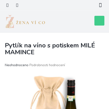
Přejít
na
obsah
Nákupní
košík
Pytlík na víno s potiskem MILÉ
MAMINCE
Průměrné
Neohodnoceno
Podrobnosti hodnocení
hodnocení
produktu
je
0,0
z
5
hvězdiček.