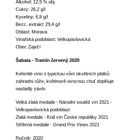
Alkohol: 12,5 % obj.
Cukry: 26,2 g/l
Kyseliny: 6,8 g/l
Bezc. extrakt: 29,4 g/l
Oblast: Morava
Vinařská podoblast: Velkopavlovická
Obec Zaječí
Šabata - Tramín červený 2020
Kořenité
víno
s typickou vůní okvětních plátků
zahradní růže, květinově-ovocnou chuť doplňuje
nasládlý závěr.
Velká zlatá medaile - Národní s
outěž vín 2021 -
Velkopavlovická podoblast
Zlatá medaile - Král vín České republiky 2021
Stříbrná medaile - Grand Prix Vinex 2021
Ročník: 2020