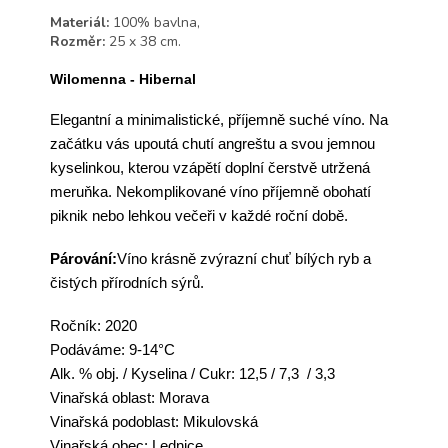
Materiál:
100% bavlna,
Rozměr:
25 x 38 cm.
Wilomenna - Hibernal
Elegantní a minimalistické, příjemně suché
víno
. Na
začátku vás upoutá chutí angreštu a svou jemnou
kyselinkou, kterou vzápětí doplní čerstvě utržená
meruňka. Nek
omplikované
víno
příjemně obohatí
piknik nebo lehkou večeři v každé roční době.
Párování:
Víno
krásně zvýrazní chuť bílých ryb a
čistých přírodních sýrů.
Ročník: 2020
Podáváme: 9-14°C
Alk. % obj. / Kyselina / Cukr: 12,5 / 7,3 / 3,3
Vinařská oblast: Morava
Vinařská podoblast: Mikulovská
Vinařská obec: Lednice