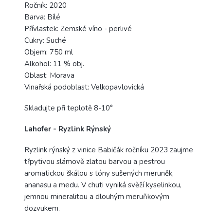
Ročník: 2020
Barva: Bílé
Přívlastek: Zemské
víno
- perlivé
Cukry: Suché
Objem: 750 ml
Alkohol: 11 % obj.
Oblast: Morava
Vinařská podoblast: Velkopavlovická
Skladujte při teplotě 8-10°
Lahofer - Ryzlink Rýnský
Ryzlink rýnský z vinice Babičák ročníku 2023 zaujme
třpytivou slámově
zlatou
barvou a pestrou
aromatickou škálou s tóny sušených meruněk,
ananasu a medu. V chuti vyniká svěží kyselinkou,
jemnou mineralitou a dlouhým meruňkovým
dozvukem.