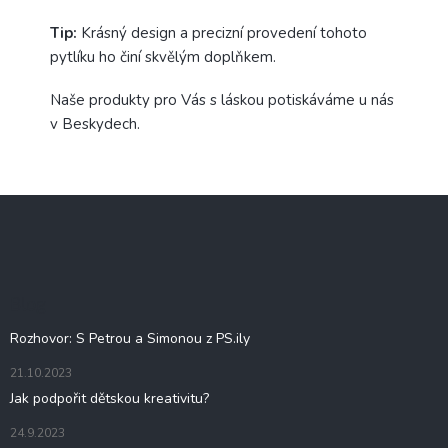
Tip:
Krásný design a precizní provedení tohoto
pytlíku ho činí skvělým doplňkem.
Naše produkty pro Vás s láskou potiskáváme u nás
v Beskydech.
Z
á
p
a
t
Blog
í
Rozhovor: S Petrou a Simonou z PS.ily
21.10.2023
Jak podpořit dětskou kreativitu?
24.9.2023