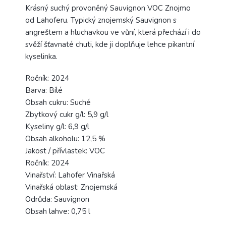
Krásný suchý provoněný Sauvignon VOC Znojmo
od Lahoferu. Typický znojemský Sauvignon s
angreštem a hluchavkou ve vůní, která přechází i do
svěží šťavnaté chuti, kde ji doplňuje lehce pikantní
kyselinka.
Ročník: 2024
Barva: Bílé
Obsah cukru: Suché
Zbytkový cukr g/l: 5,9 g/l
Kyseliny g/l: 6,9 g/l
Obsah alkoholu: 12,5 %
Jakost / přívlastek: VOC
Ročník: 2024
Vinařství: Lahofer Vinařská
Vinařská oblast: Znojemská
Odrůda: Sauvignon
Obsah lahve: 0,75 l