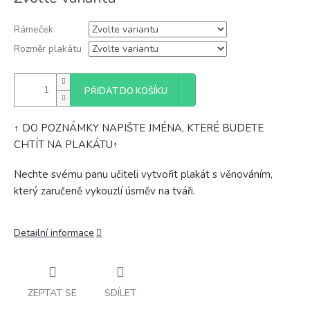
cena:
Rámeček
Rozměr plakátu
PŘIDAT DO KOŠÍKU
↑ DO POZNÁMKY NAPIŠTE JMÉNA, KTERÉ BUDETE
CHTÍT NA PLAKÁTU↑
Nechte svému panu učiteli vytvořit plakát s věnováním,
který zaručeně vykouzlí úsměv na tváři.
Detailní informace
ZEPTAT SE
SDÍLET