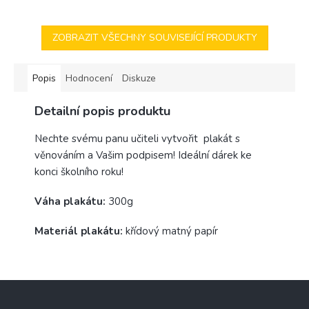
ZOBRAZIT VŠECHNY SOUVISEJÍCÍ PRODUKTY
Popis
Hodnocení
Diskuze
Detailní popis produktu
Nechte svému panu učiteli vytvořit plakát s
věnováním a Vašim podpisem! Ideální dárek ke
konci školního roku!
Váha plakátu:
300g
Materiál plakátu:
křídový matný papír
Z
á