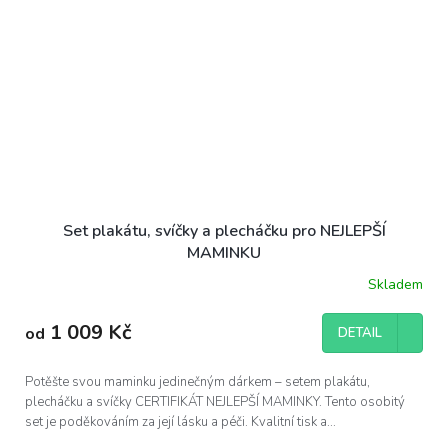
Set plakátu, svíčky a plecháčku pro NEJLEPŠÍ
MAMINKU
Skladem
Průměrné
hodnocení
produktu
1 009 Kč
od
DETAIL
je
5,0
z
Potěšte svou maminku jedinečným dárkem – setem plakátu,
5
plecháčku a svíčky CERTIFIKÁT NEJLEPŠÍ MAMINKY. Tento osobitý
hvězdiček.
set je poděkováním za její lásku a péči. Kvalitní tisk a...