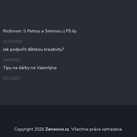
p
a
t
Blog
í
Rozhovor: S Petrou a Simonou z PS.ily
21.10.2023
Jak podpořit dětskou kreativitu?
24.9.2023
Tipy na dárky na Valentýna
10.1.2023
Copyright 2026
Zenavico.cz
. Všechna práva vyhrazena.