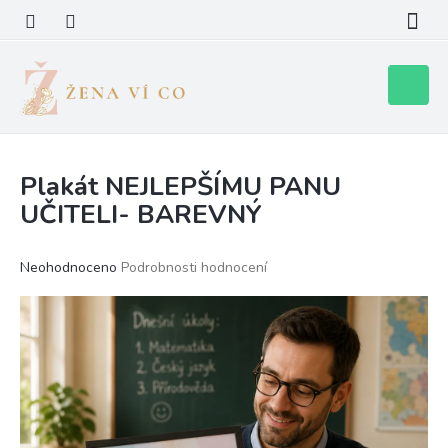
Přejít
na
obsah
Nákupní
košík
Plakát NEJLEPŠÍMU PANU
UČITELI- BAREVNÝ
Průměrné
Neohodnoceno
Podrobnosti hodnocení
hodnocení
produktu
je
0,0
z
5
hvězdiček.