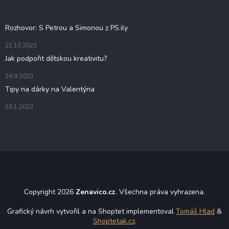
t
Blog
í
Rozhovor: S Petrou a Simonou z PS.ily
21.10.2023
Jak podpořit dětskou kreativitu?
24.9.2023
Tipy na dárky na Valentýna
10.1.2023
Copyright 2026
Zenavico.cz
. Všechna práva vyhrazena.
Grafický návrh vytvořil a na Shoptet implementoval
Tomáš Hlad
&
Shoptetak.cz
.