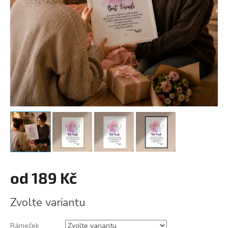
od
189 Kč
Měrná
Zvolte variantu
cena:
Rámeček