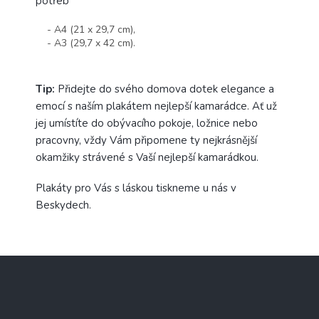
potřeb
- A4 (21 x 29,7 cm),
- A3 (29,7 x 42 cm).
Tip:
Přidejte do svého domova dotek elegance a
emocí s naším plakátem nejlepší kamarádce. Ať už
jej umístíte do obývacího pokoje, ložnice nebo
pracovny, vždy Vám připomene ty nejkrásnější
okamžiky strávené s Vaší nejlepší kamarádkou.
Plakáty pro Vás s láskou tiskneme u nás v
Beskydech.
Z
á
p
a