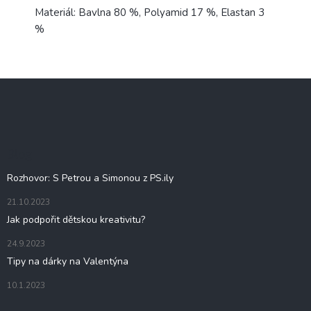
Materiál: Bavlna 80 %, Polyamid 17 %, Elastan 3
%
Z
á
p
a
t
Blog
í
Rozhovor: S Petrou a Simonou z PS.ily
21.10.2023
Jak podpořit dětskou kreativitu?
24.9.2023
Tipy na dárky na Valentýna
10.1.2023