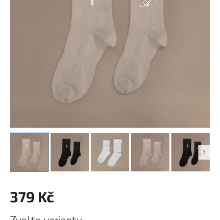
379 Kč
Měrná