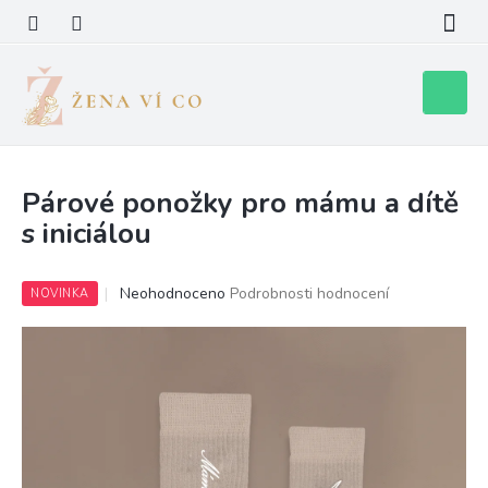
Přejít
na
obsah
Nákupní
košík
Párové ponožky pro mámu a dítě
s iniciálou
Průměrné
Neohodnoceno
Podrobnosti hodnocení
NOVINKA
hodnocení
produktu
je
0,0
z
5
hvězdiček.