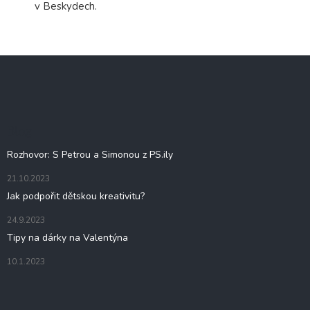
v Beskydech.
Z
á
p
a
t
Blog
í
Rozhovor: S Petrou a Simonou z PS.ily
21.10.2023
Jak podpořit dětskou kreativitu?
24.9.2023
Tipy na dárky na Valentýna
10.1.2023