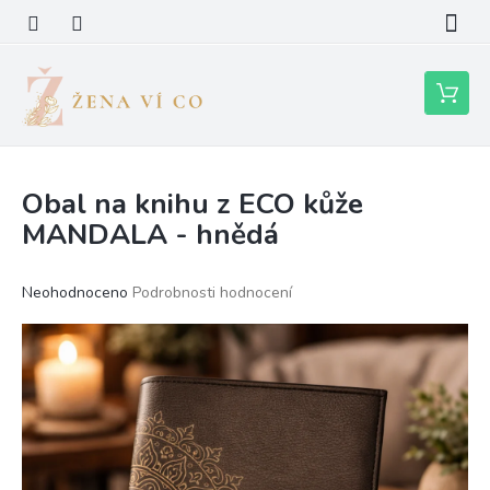
Přejít
na
obsah
Nákupní
košík
Obal na knihu z ECO kůže
MANDALA - hnědá
Průměrné
Neohodnoceno
Podrobnosti hodnocení
hodnocení
produktu
je
0,0
z
5
hvězdiček.