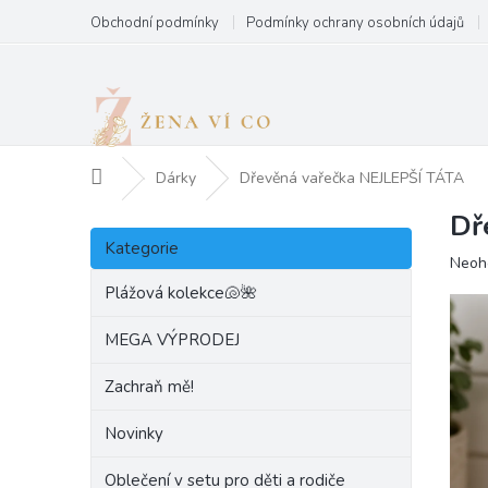
Přejít
Obchodní podmínky
Podmínky ochrany osobních údajů
na
obsah
Domů
Dárky
Dřevěná vařečka NEJLEPŠÍ TÁTA
Dř
P
Přeskočit
o
Kategorie
kategorie
Prům
Neoh
s
hodn
t
Plážová kolekce🐚🌺
produ
r
je
a
MEGA VÝPRODEJ
0,0
n
z
Zachraň mě!
5
n
hvězd
í
Novinky
p
a
Oblečení v setu pro děti a rodiče
n