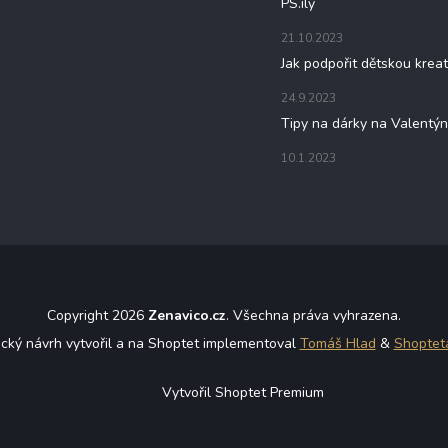
PS.ily
21.10.2023
Jak podpořit dětskou kreat
24.9.2023
Tipy na dárky na Valentý
10.1.2023
Copyright 2026
Zenavico.cz
. Všechna práva vyhrazena.
ický návrh vytvořil a na Shoptet implementoval
Tomáš Hlad
&
Shoptet
Vytvořil Shoptet Premium