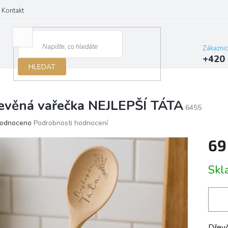
Kontakt
Zákazni
+420 
HLEDAT
evěná vařečka NEJLEPŠÍ TÁTA
6455
ěrné
odnoceno
Podrobnosti hodnocení
ocení
69
ktu
Měrn
Skl
cena:
iček.
Dřevě