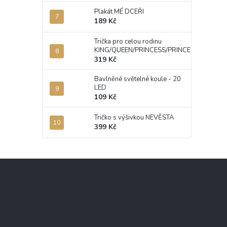
Plakát MÉ DCEŘI
189 Kč
Trička pro celou rodinu
KING/QUEEN/PRINCESS/PRINCE
319 Kč
Bavlněné světelné koule - 20
LED
109 Kč
Tričko s výšivkou NEVĚSTA
399 Kč
Z
á
p
a
t
í