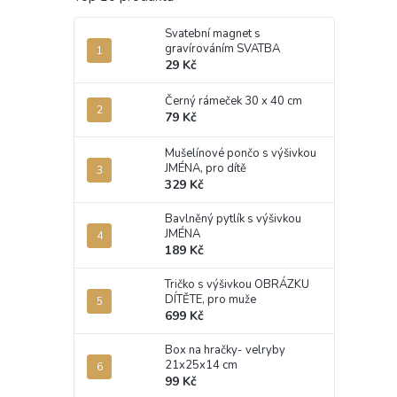
Svatební magnet s
gravírováním SVATBA
29 Kč
Černý rámeček 30 x 40 cm
79 Kč
Mušelínové pončo s výšivkou
JMÉNA, pro dítě
329 Kč
Bavlněný pytlík s výšivkou
JMÉNA
189 Kč
Tričko s výšivkou OBRÁZKU
DÍTĚTE, pro muže
699 Kč
Box na hračky- velryby
21x25x14 cm
99 Kč