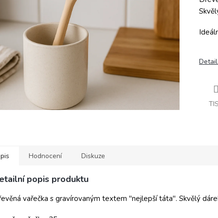
Skvěl
Ideáln
Detail
TI
pis
Hodnocení
Diskuze
etailní popis produktu
evěná vařečka s gravírovaným textem "nejlepší táta". Skvělý dárek