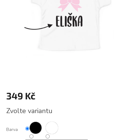
349 Kč
Měrná
Zvolte variantu
cena:
Barva