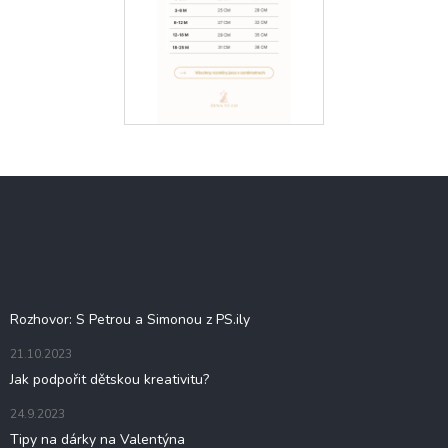
Z
á
p
a
t
Blog
í
Rozhovor: S Petrou a Simonou z PS.ily
21.10.2023
Jak podpořit dětskou kreativitu?
24.9.2023
Tipy na dárky na Valentýna