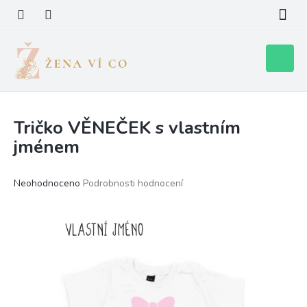
Přejít
na
obsah
Nákupní
košík
Tričko VĚNEČEK s vlastním
jménem
Průměrné
Neohodnoceno
Podrobnosti hodnocení
hodnocení
produktu
je
0,0
z
5
hvězdiček.