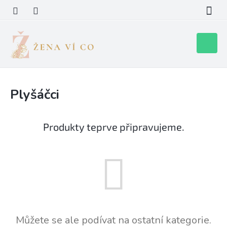
Přejít
na
obsah
Nákupní
košík
Plyšáčci
Produkty teprve připravujeme.
Můžete se ale podívat na ostatní kategorie.