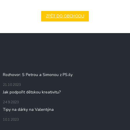
ZPĚT DO OBCHODU
Z
á
p
a
t
Blog
í
Rozhovor: S Petrou a Simonou z PS.ily
21.10.2023
Jak podpořit dětskou kreativitu?
24.9.2023
Tipy na dárky na Valentýna
10.1.2023