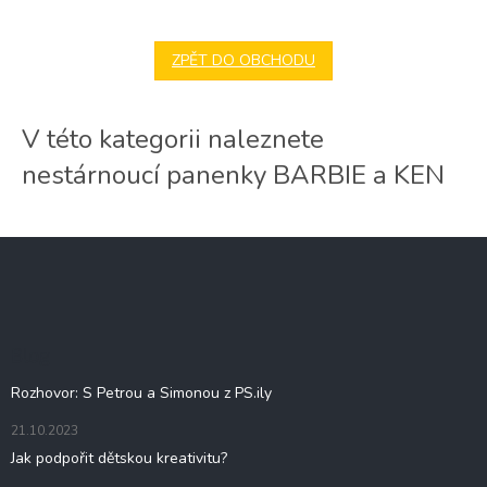
ZPĚT DO OBCHODU
V této kategorii naleznete
nestárnoucí panenky BARBIE a KEN
Z
á
p
a
t
Blog
í
Rozhovor: S Petrou a Simonou z PS.ily
21.10.2023
Jak podpořit dětskou kreativitu?