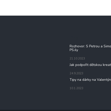
Blog
Rozhovor: S Petrou a Sim
PS.ily
21.10.2023
Jak podpořit dětskou kreat
24.9.2023
Tipy na dárky na Valentý
10.1.2023