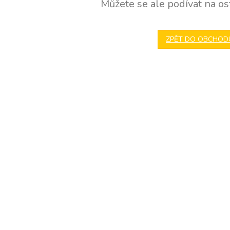
Můžete se ale podívat na ost
ZPĚT DO OBCHOD