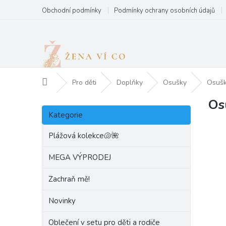
Přejít
Obchodní podmínky
Podmínky ochrany osobních údajů
na
obsah
Domů
Pro děti
Doplňky
Osušky
Osušk
Os
P
Přeskočit
o
Kategorie
kategorie
s
t
Plážová kolekce🐚🌺
r
a
MEGA VÝPRODEJ
n
Zachraň mě!
n
í
Novinky
p
a
Oblečení v setu pro děti a rodiče
n