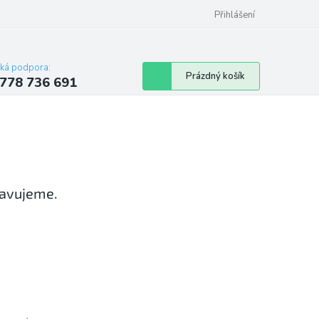
Přihlášení
cká podpora:
Nákupní
Prázdný košík
778 736 691
košík
ravujeme.