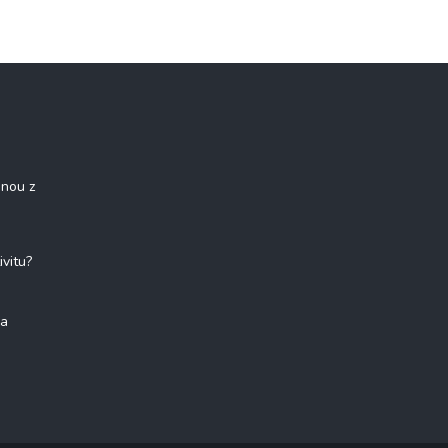
onou z
ivitu?
na