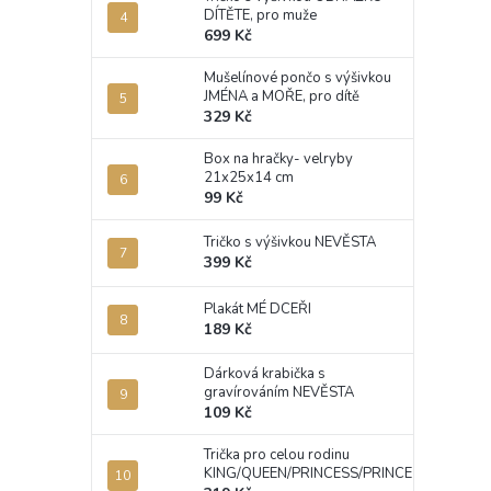
DÍTĚTE, pro muže
699 Kč
Mušelínové pončo s výšivkou
JMÉNA a MOŘE, pro dítě
329 Kč
Box na hračky- velryby
21x25x14 cm
99 Kč
Tričko s výšivkou NEVĚSTA
399 Kč
Plakát MÉ DCEŘI
189 Kč
Dárková krabička s
gravírováním NEVĚSTA
109 Kč
Trička pro celou rodinu
KING/QUEEN/PRINCESS/PRINCE