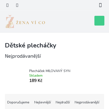
Přejít
na
obsah
Nákupní
košík
Dětské plecháčky
Nejprodávanější
Plecháček MILOVANÝ SYN
Skladem
189 Kč
Ř
a
Doporučujeme
Nejlevnější
Nejdražší
Nejprodávanější
z