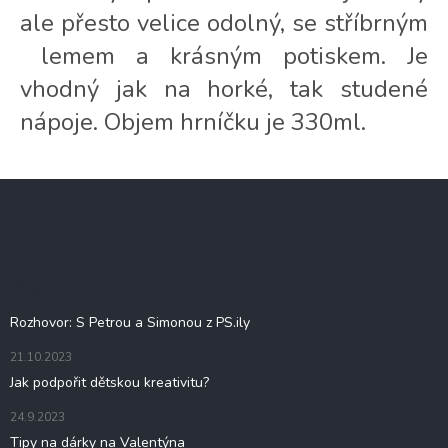
a
ale přesto velice odolný, se stříbrným
c
í
lemem a krásným potiskem. Je
p
r
vhodný jak na horké, tak studené
v
nápoje. Objem hrníčku je 330ml.
k
y
v
ý
Z
p
á
i
p
s
u
a
t
Blog
í
Rozhovor: S Petrou a Simonou z PS.ily
21.10.2023
Jak podpořit dětskou kreativitu?
24.9.2023
Tipy na dárky na Valentýna