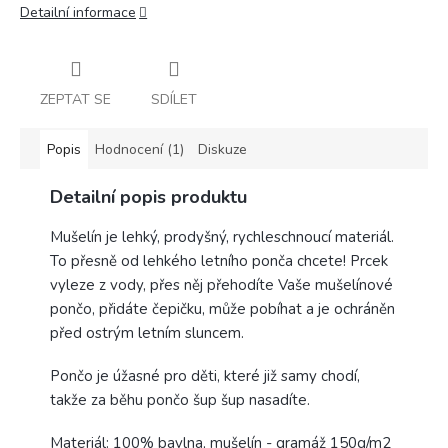
Detailní informace
ZEPTAT SE
SDÍLET
Popis
Hodnocení (1)
Diskuze
Detailní popis produktu
Mušelín je lehký, prodyšný, rychleschnoucí materiál.
To přesně od lehkého letního ponča chcete! Prcek
vyleze z vody, přes něj přehodíte Vaše mušelínové
pončo, přidáte čepičku, může pobíhat a je ochráněn
před ostrým letním sluncem.
Pončo je úžasné pro děti, které již samy chodí,
takže za běhu pončo šup šup nasadíte.
Materiál: 100% bavlna, mušelín - gramáž 150g/m2