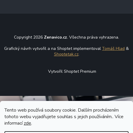
Copyright 2026
Zenavico.cz
. Všechna práva vyhrazena.
Grafický návrh vytvořil a na Shoptet implementoval
Tomáš Hlad
&
Shoptetak.cz
.
Vytvořil Shoptet Premium
Tento web používá soubory cookie. Dalším procházením
tohoto webu vyjadřujete souhlas s jejich používáním.. Více
informací
zde
.