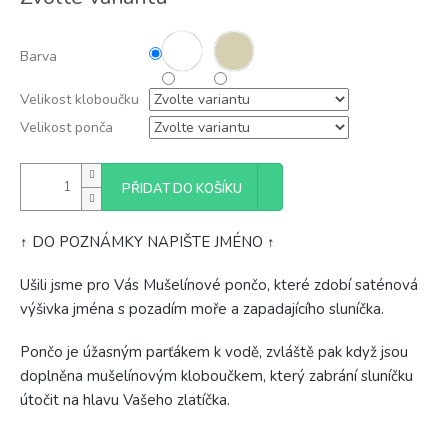
cena:
Barva
Velikost kloboučku
Velikost ponča
PŘIDAT DO KOŠÍKU
↑ DO POZNÁMKY NAPIŠTE JMÉNO ↑
Ušili jsme pro Vás Mušelínové pončo, které zdobí saténová
výšivka jména s pozadím moře a zapadajícího sluníčka.
Pončo je úžasným parťákem k vodě, zvláště pak když jsou
doplněna mušelínovým kloboučkem, který zabrání sluníčku
útočit na hlavu Vašeho zlatíčka.