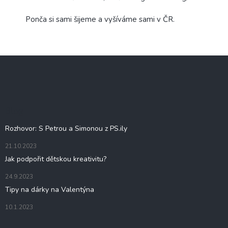
Ponča si sami šijeme a vyšíváme sami v ČR.
Z
á
p
a
t
Blog
í
Rozhovor: S Petrou a Simonou z PS.ily
21.10.2023
Jak podpořit dětskou kreativitu?
24.9.2023
Tipy na dárky na Valentýna
10.1.2023