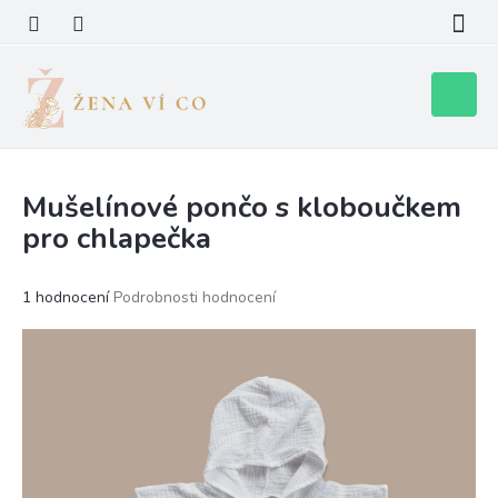
Přejít
na
obsah
Nákupní
košík
Mušelínové pončo s kloboučkem
pro chlapečka
Průměrné
1 hodnocení
Podrobnosti hodnocení
hodnocení
produktu
je
5,0
z
5
hvězdiček.