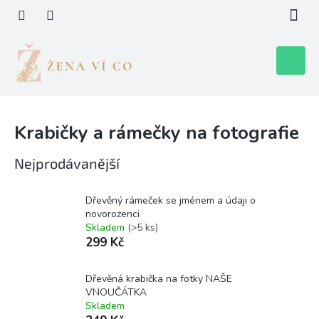
Přejít
na
obsah
Nákupní
košík
Krabičky a rámečky na fotografie
Nejprodávanější
Dřevěný rámeček se jménem a údaji o
novorozenci
Skladem
(>5 ks)
299 Kč
Dřevěná krabička na fotky NAŠE
VNOUČÁTKA
Skladem