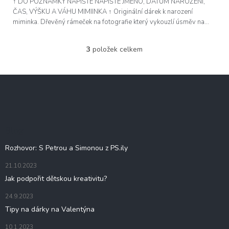
↑ DO POZNÁMKY NAPIŠTE NAPIŠTE JMÉNO, DATUM NAROZENÍ,
ČAS, VÝŠKU A VÁHU MIMIINKA ↑ Originální dárek k narození
miminka. Dřevěný rámeček na fotografie který vykouzlí úsměv na...
3
položek celkem
O
v
l
Z
á
á
d
p
a
c
a
í
t
Blog
p
í
r
Rozhovor: S Petrou a Simonou z PS.ily
v
k
21.10.2023
y
Jak podpořit dětskou kreativitu?
v
ý
24.9.2023
p
i
Tipy na dárky na Valentýna
s
u
10.1.2023