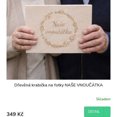
ů
p
r
o
d
u
k
t
ů
Dřevěná krabička na fotky NAŠE VNOUČÁTKA
Skladem
DETAIL
349 Kč