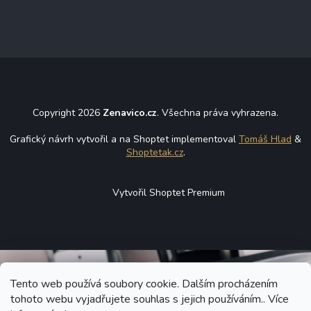
Copyright 2026
Zenavico.cz
. Všechna práva vyhrazena.
Grafický návrh vytvořil a na Shoptet implementoval
Tomáš Hlad
&
Shoptetak.cz
.
Vytvořil Shoptet Premium
Tento web používá soubory cookie. Dalším procházením
tohoto webu vyjadřujete souhlas s jejich používáním.. Více