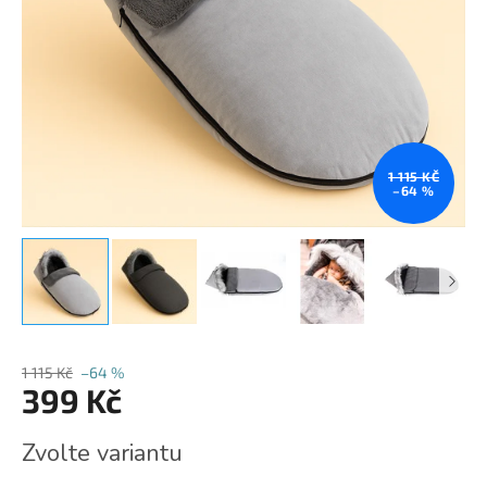
1 115 KČ
–64 %
1 115 Kč
–64 %
399 Kč
Měrná
Zvolte variantu
cena: