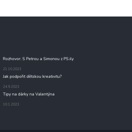
Z
á
p
a
t
Blog
í
Rozhovor: S Petrou a Simonou z PS.ily
21.10.2023
Jak podpořit dětskou kreativitu?
24.9.2023
Tipy na dárky na Valentýna
10.1.2023