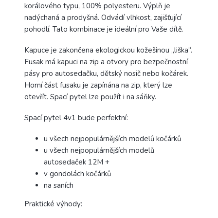
korálového typu, 100% polyesteru. Výplň je
nadýchaná a prodyšná. Odvádí vlhkost, zajišťující
pohodlí. Tato kombinace je ideální pro Vaše dítě.
Kapuce je zakončena ekologickou kožešinou „liška“.
Fusak má kapuci na zip a otvory pro bezpečnostní
pásy pro autosedačku, dětský nosič nebo kočárek.
Horní část fusaku je zapínána na zip, který lze
otevřít. Spací pytel lze použít i na sáňky.
Spací pytel 4v1 bude perfektní:
u všech nejpopulárnějších modelů kočárků
u všech nejpopulárnějších modelů
autosedaček 12M +
v gondolách kočárků
na saních
Praktické výhody: