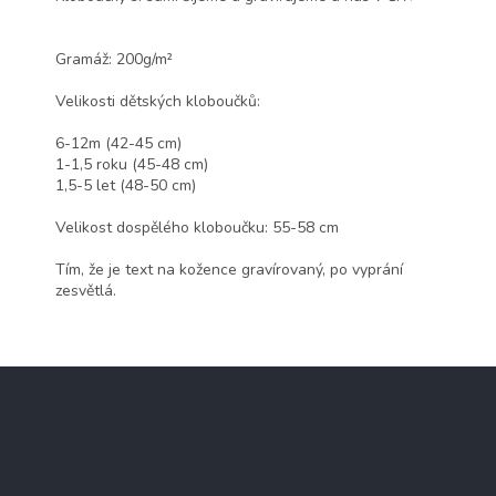
Gramáž: 200g/
m²
Velikosti dětských kloboučků:
6-12m (42-45 cm)
1-1,5 roku (45-48 cm)
1,5-5 let (48-50 cm)
Velikost dospělého kloboučku: 55-58 cm
Tím, že je text na kožence gravírovaný, po vyprání
zesvětlá.
Z
á
p
a
t
Blog