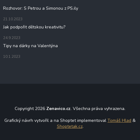
í
Rozhovor: S Petrou a Simonou z PS.ily
21.10.2023
Jak podpořit dětskou kreativitu?
24.9.2023
Tipy na dárky na Valentýna
10.1.2023
Copyright 2026
Zenavico.cz
. Všechna práva vyhrazena.
Grafický návrh vytvořil a na Shoptet implementoval
Tomáš Hlad
&
Shoptetak.cz
.