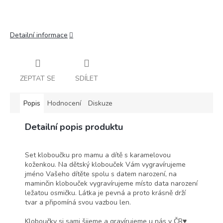
Detailní informace
ZEPTAT SE
SDÍLET
Popis
Hodnocení
Diskuze
Detailní popis produktu
Set kloboučku pro mamu a dítě s karamelovou
koženkou. Na dětský klobouček Vám vygravírujeme
jméno Vašeho dítěte spolu s datem narození, na
maminčin klobouček vygravírujeme místo data narození
ležatou osmičku. Látka je pevná a proto krásně drží
tvar a připomíná svou vazbou len.
Kloboučky si sami šijeme a gravírujeme u nás v ČR♥