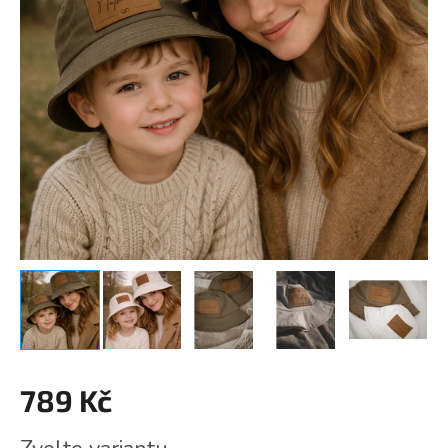
789 Kč
Měrná