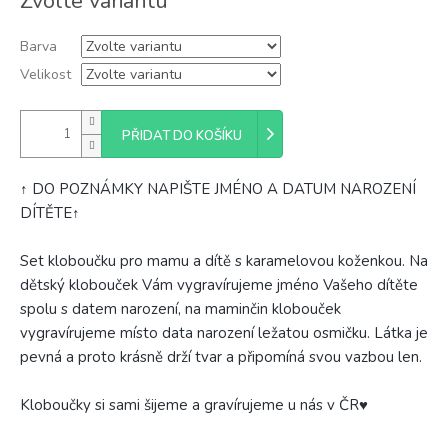
Zvolte variantu
cena:
Barva
Velikost
PŘIDAT DO KOŠÍKU
↑ DO POZNÁMKY NAPIŠTE JMÉNO A DATUM NAROZENÍ
DÍTĚTE↑
Set kloboučku pro mamu a dítě s karamelovou koženkou. Na
dětský klobouček Vám vygravírujeme jméno Vašeho dítěte
spolu s datem narození, na maminčin klobouček
vygravírujeme místo data narození ležatou osmičku. Látka je
pevná a proto krásně drží tvar a připomíná svou vazbou len.
Kloboučky si sami šijeme a gravírujeme u nás v ČR♥