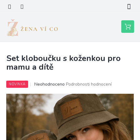
Přejít
na
obsah
Nákupní
košík
Set kloboučku s koženkou pro
mamu a dítě
Průměrné
Neohodnoceno
Podrobnosti hodnocení
NOVINKA
hodnocení
produktu
je
0,0
z
5
hvězdiček.