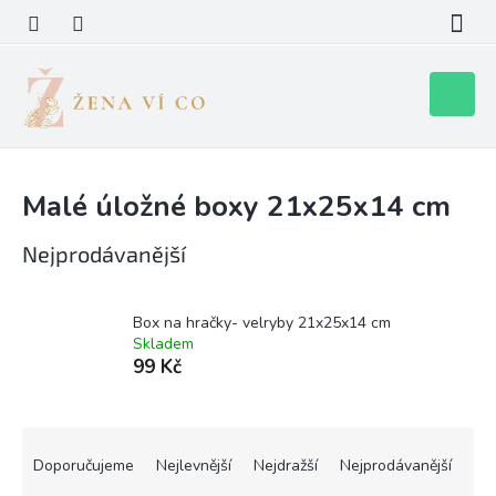
Přejít
na
obsah
Nákupní
košík
Malé úložné boxy 21x25x14 cm
Nejprodávanější
Box na hračky- velryby 21x25x14 cm
Skladem
99 Kč
Ř
a
Doporučujeme
Nejlevnější
Nejdražší
Nejprodávanější
z