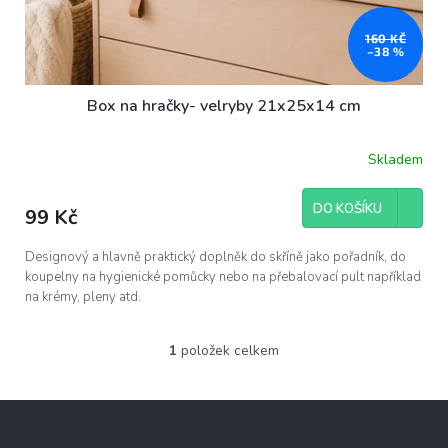
160 KČ
–38 %
Box na hračky- velryby 21x25x14 cm
Skladem
DO KOŠÍKU
99 Kč
Designový a hlavně praktický doplněk do skříně jako pořadník, do
koupelny na hygienické pomůcky nebo na přebalovací pult například
na krémy, pleny atd.
1
položek celkem
O
v
l
Z
á
á
d