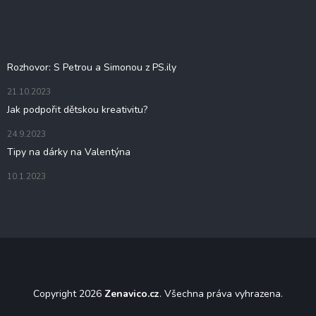
p
a
c
a
í
t
Blog
p
í
r
Rozhovor: S Petrou a Simonou z PS.ily
v
k
21.10.2023
y
Jak podpořit dětskou kreativitu?
v
ý
24.9.2023
p
i
Tipy na dárky na Valentýna
s
u
10.1.2023
Copyright 2026
Zenavico.cz
. Všechna práva vyhrazena.