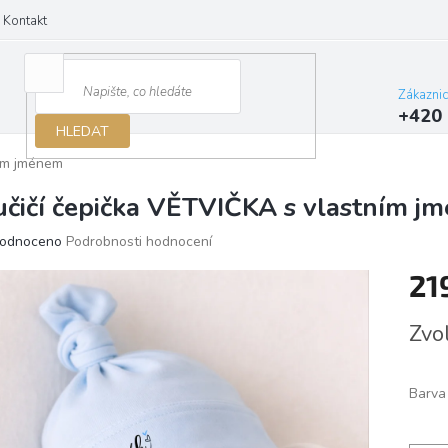
Kontakt
Zákazni
+420 
HLEDAT
ním jménem
učičí čepička VĚTVIČKA s vlastním j
ěrné
odnoceno
Podrobnosti hodnocení
ocení
21
ktu
Měrn
Zvo
cena:
iček.
Barva