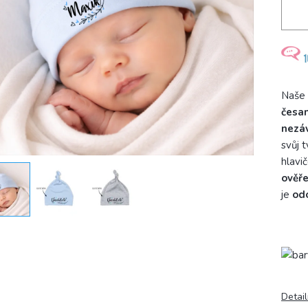
Naše
česan
nezá
svůj 
hlavi
ověře
je
odo
Detail