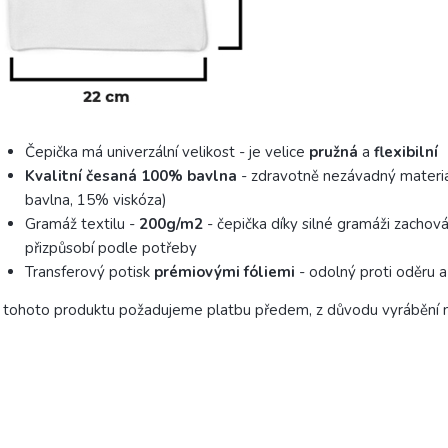
Čepička má univerzální velikost - je velice
pružná
a
flexibilní
Kvalitní česaná 100% bavlna
- zdravotně nezávadný materiá
bavlna, 15% viskóza)
Gramáž textilu -
200g/m2
- čepička díky silné gramáži zachová
přizpůsobí podle potřeby
Transferový potisk
prémiovými fóliemi
- odolný proti oděru a
tohoto produktu požadujeme platbu předem, z důvodu vyrábění n