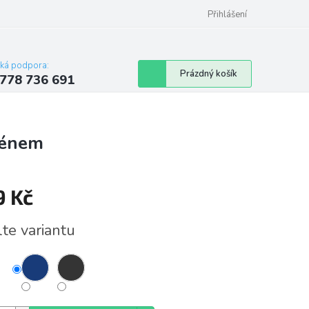
Přihlášení
cká podpora:
Nákupní
Prázdný košík
778 736 691
košík
ménem
9 Kč
á
lte variantu