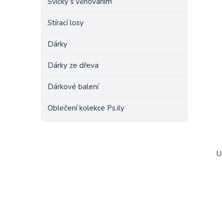
Svíčky s věnováním
Stírací losy
Dárky
Dárky ze dřeva
Dárkové balení
Oblečení kolekce Ps.ily
U 