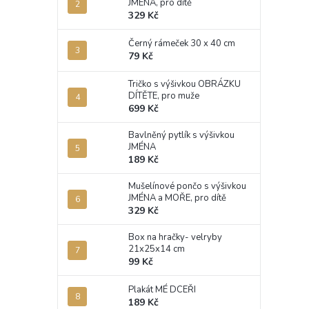
JMÉNA, pro dítě
329 Kč
Černý rámeček 30 x 40 cm
79 Kč
Tričko s výšivkou OBRÁZKU
DÍTĚTE, pro muže
699 Kč
Bavlněný pytlík s výšivkou
JMÉNA
189 Kč
Mušelínové pončo s výšivkou
JMÉNA a MOŘE, pro dítě
329 Kč
Box na hračky- velryby
21x25x14 cm
99 Kč
Plakát MÉ DCEŘI
189 Kč