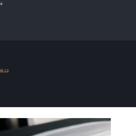
na
ak.cz
.