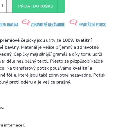
PŘIDAT DO KOŠÍKU
prémiové čepičky
jsou ušity ze
100% kvalitní
é bavlny.
Materiál je velice příjemný a
zdravotně
vadný
. Čepičky mají silnější gramáž a díky tomu udrží
tvar déle než běžný textil. Přesto se přizpůsobí každé
čce. Na transferový potisk používáme
kvalitní a
né fólie
, které jsou také zdravotně nezávadné. Potisk
lný proti oděru a je velice pružný
.
ní informace