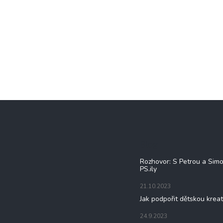
Blog
Rozhovor: S Petrou a Sim
PS.ily
21.10.2023
Jak podpořit dětskou kreat
24.9.2023