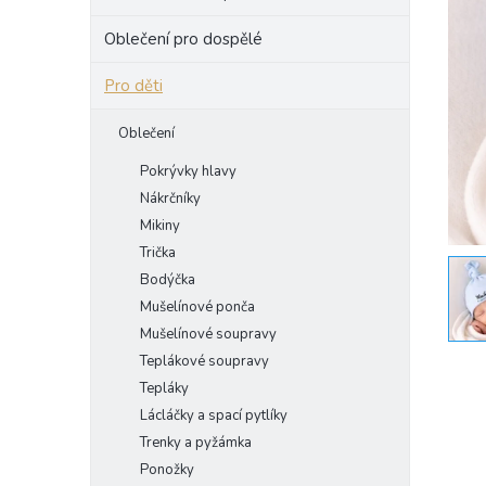
e
Oblečení pro dospělé
l
Pro děti
Oblečení
Pokrývky hlavy
Nákrčníky
Mikiny
Trička
Bodýčka
Mušelínové ponča
Mušelínové soupravy
Teplákové soupravy
Tepláky
Lácláčky a spací pytlíky
Trenky a pyžámka
Ponožky