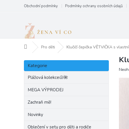
Přejít
Obchodní podmínky
Podmínky ochrany osobních údajů
na
obsah
Domů
Pro děti
Klučičí čepička VĚTVIČKA s vlast
Kl
P
Přeskočit
o
Kategorie
kategorie
Prům
Neoh
s
hodn
t
Plážová kolekce🐚🌺
produ
r
je
a
MEGA VÝPRODEJ
0,0
n
z
Zachraň mě!
5
n
hvězd
í
Novinky
p
a
Oblečení v setu pro děti a rodiče
n