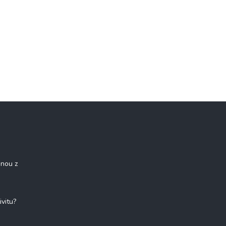
onou z
ivitu?