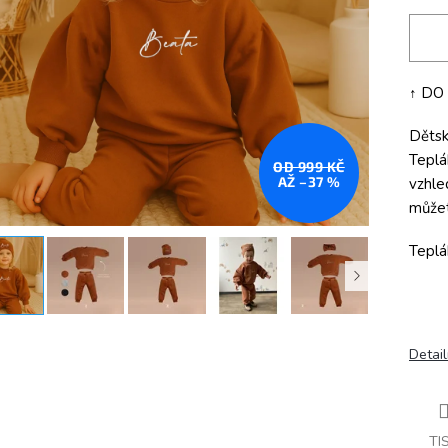
↑ DO
Dětsk
Teplá
OD 999 KČ
AŽ –37 %
vzhle
můžet
Teplá
Detail
TI