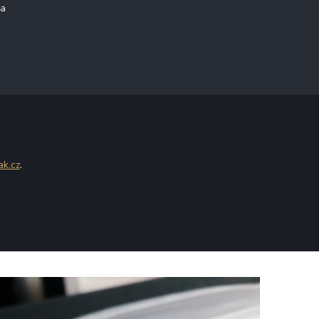
na
ak.cz
.