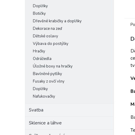
Doplňky
Botičky
Dřevěné krabičky a doplňky
Po
Dekorace na zeď
Dětské oslavy
D
Výbava do postýlky
Dě
Hračky
ce
Odrážedla
tv
Úložné boxy na hračky
Bavlněné pytlíky
Ve
Fusaky z ovčí vlny
Doplňky
B
Nafukovačky
Ma
Svatba
Ba
Sklenice a láhve
Te