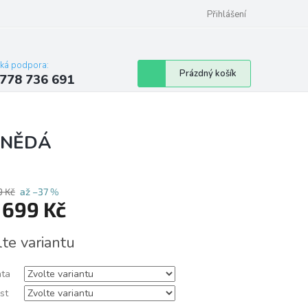
Přihlášení
cká podpora:
Nákupní
Prázdný košík
778 736 691
košík
 HNĚDÁ
9 Kč
až –37 %
d
699 Kč
á
lte variantu
nta
st