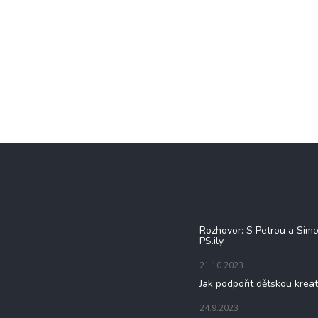
Blog
Rozhovor: S Petrou a Sim
PS.ily
21.10.2023
Jak podpořit dětskou kreat
24.9.2023