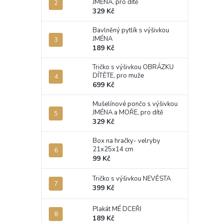
JMÉNA, pro dítě
329 Kč
Bavlněný pytlík s výšivkou
JMÉNA
189 Kč
Tričko s výšivkou OBRÁZKU
DÍTĚTE, pro muže
699 Kč
Mušelínové pončo s výšivkou
JMÉNA a MOŘE, pro dítě
329 Kč
Box na hračky- velryby
21x25x14 cm
99 Kč
Tričko s výšivkou NEVĚSTA
399 Kč
Plakát MÉ DCEŘI
189 Kč