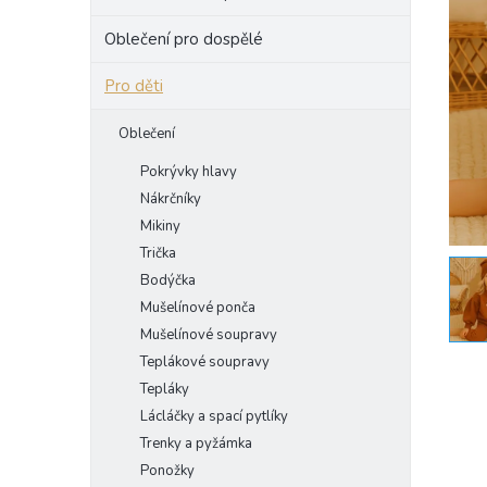
e
Oblečení pro dospělé
l
Pro děti
Oblečení
Pokrývky hlavy
Nákrčníky
Mikiny
Trička
Bodýčka
Mušelínové ponča
Mušelínové soupravy
Teplákové soupravy
Tepláky
Lácláčky a spací pytlíky
Trenky a pyžámka
Ponožky