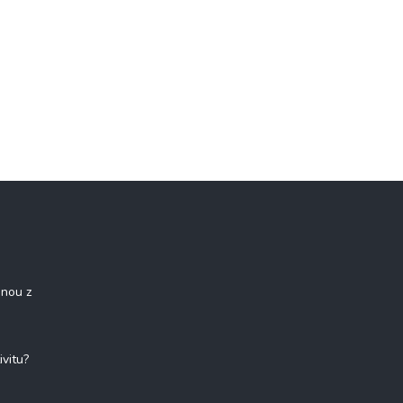
onou z
ivitu?