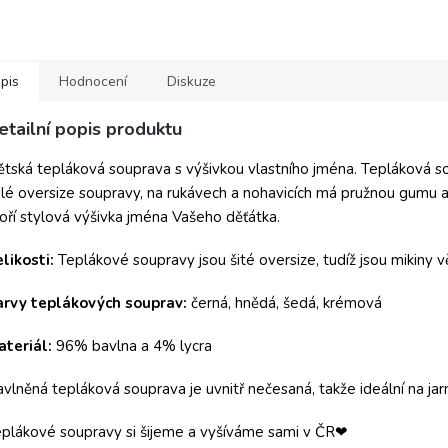
pis
Hodnocení
Diskuze
etailní popis produktu
tská tepláková souprava s výšivkou vlastního jména. Tepláková s
lé oversize soupravy,
na rukávech a nohavicích má pružnou gumu ab
oří stylová výšivka jména Vašeho děťátka.
likosti:
Teplákové soupravy jsou šité oversize, tudíž jsou mikiny v
arvy teplákových souprav:
černá, hnědá, šedá, krémová
teriál:
96% bavlna a 4% lycra
vlněná tepláková souprava je uvnitř nečesaná, takže ideální na jarn
plákové soupravy si šijeme a vyšíváme sami v ČR❤