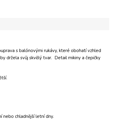
ouprava s balónovými rukávy, které obohatí vzhled
y držela svůj skvělý tvar. Detail mikiny a čepičky
ětší.
í nebo chladnější letní dny.