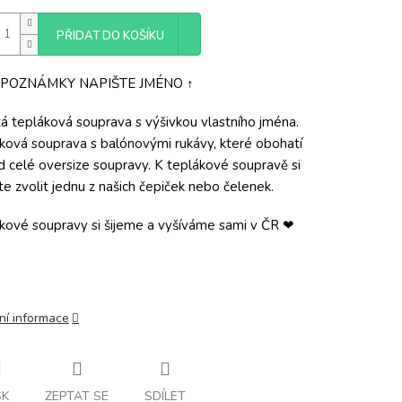
PŘIDAT DO KOŠÍKU
 POZNÁMKY NAPIŠTE JMÉNO ↑
á tepláková souprava s výšivkou vlastního jména.
ková souprava s balónovými rukávy, které obohatí
d celé oversize soupravy. K teplákové soupravě si
e zvolit jednu z našich čepiček nebo čelenek.
kové soupravy si šijeme a vyšíváme sami v ČR ❤
ní informace
SK
ZEPTAT SE
SDÍLET