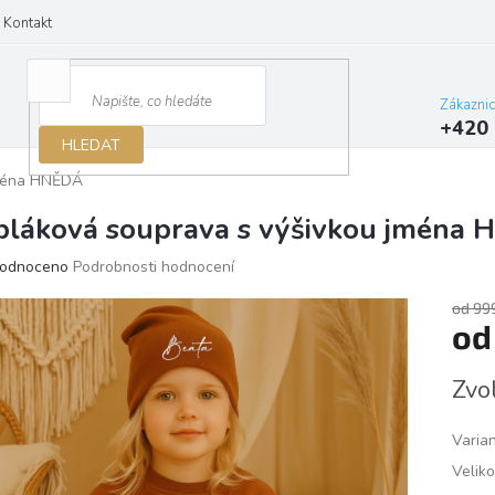
Kontakt
Zákazni
+420 
HLEDAT
jména HNĚDÁ
pláková souprava s výšivkou jména
ěrné
odnoceno
Podrobnosti hodnocení
ocení
ktu
od 99
o
Měrn
Zvo
cena:
iček.
Varia
Veliko