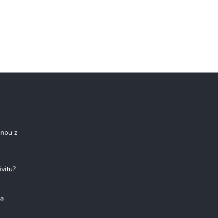
onou z
ivitu?
na