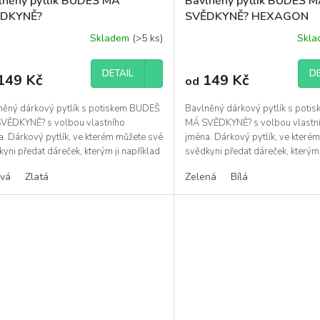
lněný pytlík BUDEŠ MÁ
Bavlněný pytlík BUDEŠ 
DKYNĚ?
SVĚDKYNĚ? HEXAGON
Skladem
(>5 ks)
Skl
DETAIL
DE
149 Kč
149 Kč
od
něný dárkový pytlík s potiskem BUDEŠ
Bavlněný dárkový pytlík s pot
VĚDKYNĚ? s volbou vlastního
MÁ SVĚDKYNĚ? s volbou vlastn
. Dárkový pytlík, ve kterém můžete své
jména. Dárkový pytlík, ve které
yni předat dáreček, kterým ji například
svědkyni předat dáreček, kterým 
e požádat,...
můžete požádat,...
ová
Zlatá
Zelená
Bílá