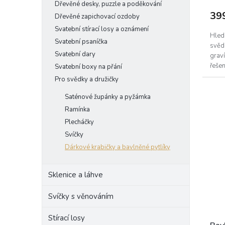
Dřevěné desky, puzzle a poděkování
39
Dřevěné zapichovací ozdoby
Svatební stírací losy a oznámení
Hledá
Svatební psaníčka
svědk
Svatební dary
grav
řešen
Svatební boxy na přání
nejen
Pro svědky a družičky
Saténové župánky a pyžámka
Ramínka
Plecháčky
Svíčky
Dárkové krabičky a bavlněné pytlíky
Sklenice a láhve
Svíčky s věnováním
Stírací losy