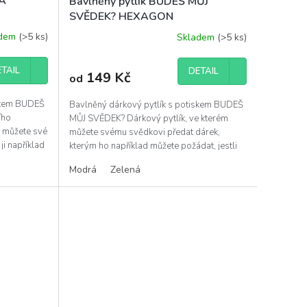
MÁ
Bavlněný pytlík BUDEŠ MŮJ
SVĚDEK? HEXAGON
adem
(>5 ks)
Skladem
(>5 ks)
TAIL
DETAIL
149 Kč
od
iskem BUDEŠ
Bavlněný dárkový pytlík s potiskem BUDEŠ
ího
MŮJ SVĚDEK? Dárkový pytlík, ve kterém
m můžete své
můžete svému svědkovi předat dárek,
ji například
kterým ho například můžete požádat, jestli
bude Váš svědek....
Modrá
Zelená