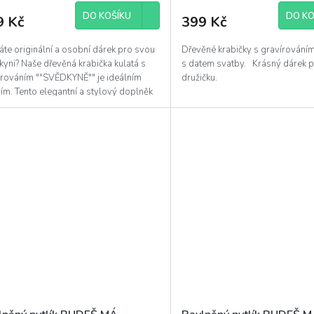
DO KOŠÍKU
DO KO
9 Kč
399 Kč
te originální a osobní dárek pro svou
Dřevěné krabičky s gravírováním
yni? Naše dřevěná krabička kulatá s
s datem svatby. Krásný dárek p
írováním ""SVĚDKYNĚ"" je ideálním
družičku.
ím. Tento elegantní a stylový doplněk
že...