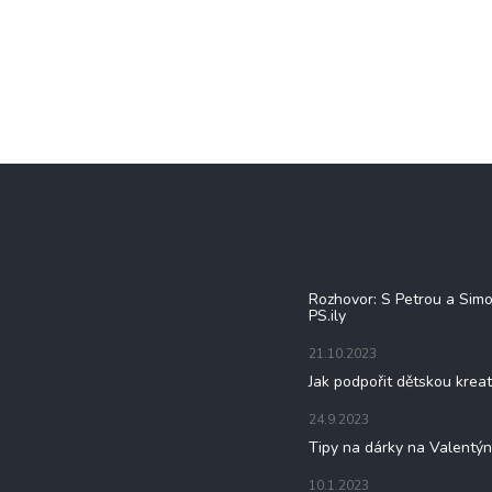
Blog
Rozhovor: S Petrou a Sim
PS.ily
21.10.2023
Jak podpořit dětskou kreat
24.9.2023
Tipy na dárky na Valentý
10.1.2023