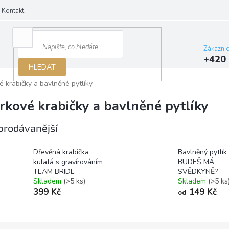
Kontakt
Zákazni
+420 
HLEDAT
 krabičky a bavlněné pytlíky
rkové krabičky a bavlněné pytlíky
prodávanější
Dřevěná krabička
Bavlněný pytlík
kulatá s gravírováním
BUDEŠ MÁ
TEAM BRIDE
SVĚDKYNĚ?
Skladem
(>5 ks)
Skladem
(>5 ks
399 Kč
149 Kč
od