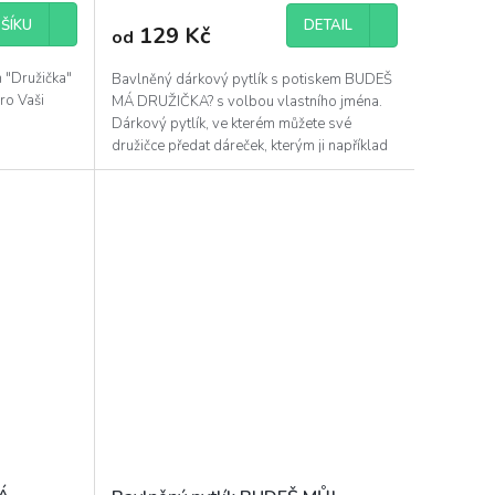
ŠÍKU
DETAIL
129 Kč
od
 "Družička"
Bavlněný dárkový pytlík s potiskem BUDEŠ
ro Vaši
MÁ DRUŽIČKA? s volbou vlastního jména.
Dárkový pytlík, ve kterém můžete své
družičce předat dáreček, kterým ji například
můžete požádat,...