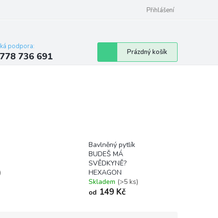
Přihlášení
cká podpora:
Nákupní
Prázdný košík
778 736 691
košík
Bavlněný pytlík
BUDEŠ MÁ
SVĚDKYNĚ?
)
HEXAGON
Skladem
(>5 ks)
149 Kč
od