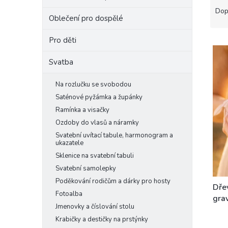
a
e
Dop
Oblečení pro dospělé
z
l
e
Pro děti
V
n
ý
í
Svatba
p
p
i
r
Na rozlučku se svobodou
s
o
Saténové pyžámka a župánky
p
d
r
u
Ramínka a visačky
o
k
Ozdoby do vlasů a náramky
d
t
Svatební uvítací tabule, harmonogram a
u
ů
ukazatele
k
Sklenice na svatební tabuli
t
Svatební samolepky
ů
Poděkování rodičům a dárky pro hosty
Dře
Fotoalba
gra
Jmenovky a číslování stolu
Krabičky a destičky na prstýnky