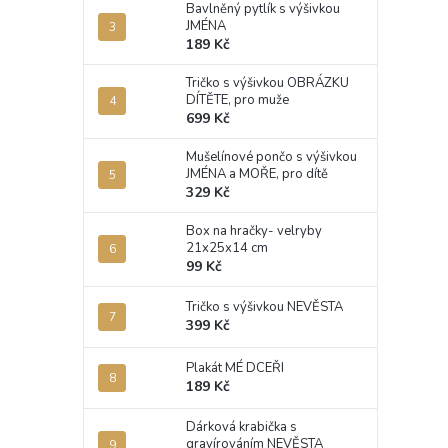
Bavlněný pytlík s výšivkou
JMÉNA
189 Kč
Tričko s výšivkou OBRÁZKU
DÍTĚTE, pro muže
699 Kč
Mušelínové pončo s výšivkou
JMÉNA a MOŘE, pro dítě
329 Kč
Box na hračky- velryby
21x25x14 cm
99 Kč
Tričko s výšivkou NEVĚSTA
399 Kč
Plakát MÉ DCEŘI
189 Kč
Dárková krabička s
gravírováním NEVĚSTA