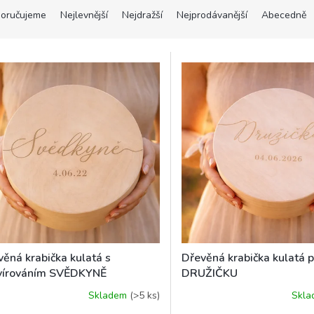
oručujeme
Nejlevnější
Nejdražší
Nejprodávanější
Abecedně
věná krabička kulatá s
Dřevěná krabička kulatá 
vírováním SVĚDKYNĚ
DRUŽIČKU
Skladem
(>5 ks)
Skl