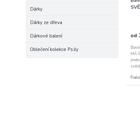
Bav
SVĚ
Dárky
Dárky ze dřeva
od
Dárkové balení
Bavl
Oblečení kolekce Ps.ily
MÁ S
jména
svědk
můžet
Fial