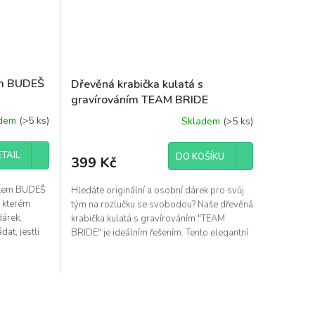
kem BUDEŠ
Dřevěná krabička kulatá s
gravírováním TEAM BRIDE
adem
(>5 ks)
Skladem
(>5 ks)
TAIL
DO KOŠÍKU
399 Kč
iskem BUDEŠ
Hledáte originální a osobní dárek pro svůj
 kterém
tým na rozlučku se svobodou? Naše dřevěná
árek,
krabička kulatá s gravírováním "TEAM
at, jestli
BRIDE" je ideálním řešením. Tento elegantní
a stylový...