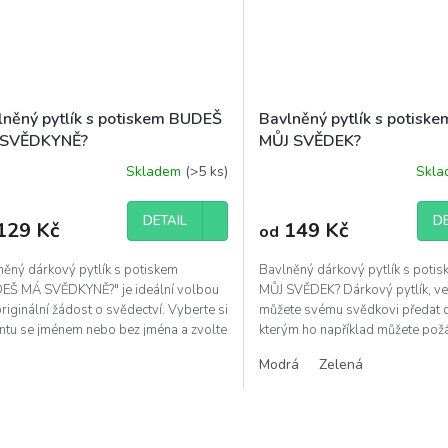
lněný pytlík s potiskem BUDEŠ
Bavlněný pytlík s potis
SVĚDKYNĚ?
MŮJ SVĚDEK?
Skladem
(>5 ks)
Skl
DETAIL
DE
129 Kč
149 Kč
od
něný dárkový pytlík s potiskem
Bavlněný dárkový pytlík s pot
EŠ MÁ SVĚDKYNĚ?" je ideální volbou
MŮJ SVĚDEK? Dárkový pytlík, ve
riginální žádost o svědectví. Vyberte si
můžete svému svědkovi předat d
antu se jménem nebo bez jména a zvolte
kterým ho například můžete požád
ost 18 x...
bude Váš svědek....
Modrá
Zelená
O
v