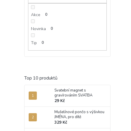
Akce
0
Novinka
0
Tip
0
Top 10 produktů
Svatební magnet s
gravírováním SVATBA
29 Kč
Mušelínové pončo s výšivkou
JMÉNA, pro dítě
329 Kč