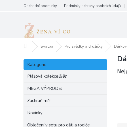
Přejít
Obchodní podmínky
Podmínky ochrany osobních údajů
na
obsah
Domů
Svatba
Pro svědky a družičky
Dárkové
Dá
P
Přeskočit
o
Kategorie
kategorie
s
Nej
t
Plážová kolekce🐚🌺
r
a
MEGA VÝPRODEJ
n
Zachraň mě!
n
í
Novinky
p
a
Oblečení v setu pro děti a rodiče
Ř
n