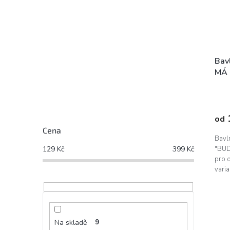
Bav
MÁ 
od
Cena
Bavl
"BUD
129
Kč
399
Kč
pro o
vari
velik
Na skladě
9