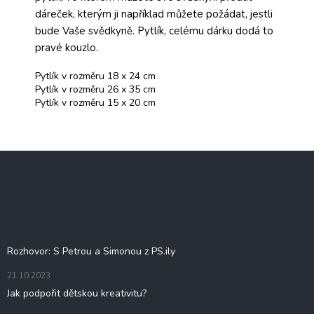
dáreček, kterým ji například můžete požádat, jestli
bude Vaše svědkyně. Pytlík, celému dárku dodá to
pravé kouzlo.
Pytlík v rozměru 18 x 24 cm
Pytlík v rozměru 26 x 35 cm
Pytlík v rozměru 15 x 20 cm
Z
á
p
a
t
Blog
í
Rozhovor: S Petrou a Simonou z PS.ily
21.10.2023
Jak podpořit dětskou kreativitu?