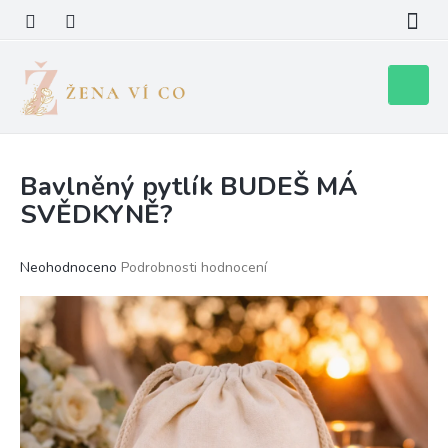
Přejít
na
obsah
Nákupní
košík
Bavlněný pytlík BUDEŠ MÁ
SVĚDKYNĚ?
Průměrné
Neohodnoceno
Podrobnosti hodnocení
hodnocení
produktu
je
0,0
z
5
hvězdiček.