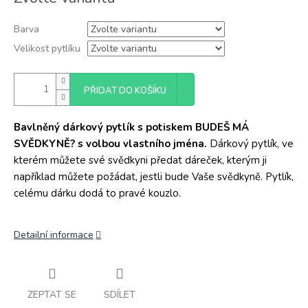
cena:
Barva
Velikost pytlíku
PŘIDAT DO KOŠÍKU
Bavlněný dárkový pytlík s potiskem BUDEŠ MÁ
SVĚDKYNĚ? s volbou vlastního jména.
Dárkový pytlík, ve
kterém můžete své svědkyni předat dáreček, kterým ji
například můžete požádat, jestli bude Vaše svědkyně. Pytlík,
celému dárku dodá to pravé kouzlo.
Detailní informace
ZEPTAT SE
SDÍLET