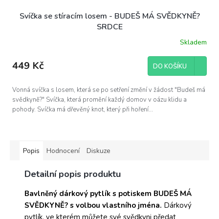
Svíčka se stíracím losem - BUDEŠ MÁ SVĚDKYNĚ?
SRDCE
Skladem
449 Kč
DO KOŠÍKU
Vonná svíčka s losem, která se po setření změní v žádost "Budeš má
svědkyně?" Svíčka, která promění každý domov v oázu klidu a
pohody. Svíčka má dřevěný knot, který při hoření...
Popis
Hodnocení
Diskuze
Detailní popis produktu
Bavlněný dárkový pytlík s potiskem BUDEŠ MÁ
SVĚDKYNĚ? s volbou vlastního jména.
Dárkový
pytlík, ve kterém můžete své svědkyni předat