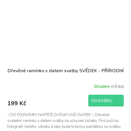
Dřevěné ramínko s datem svatby SVĚDEK - PŘÍRODNÍ
Skladem
(>5 ks)
DO KOŠÍKU
199 Kč
↑ DO POZNÁMKY NAPIŠTE DATUM VAŠI SVATBY ↑ Dřevěné
svatební ramínko s datem svatby na uchycení obleku. Poslouží na
fotografii Vašeho obleku a taky bude krásnou památkou na svatbu.