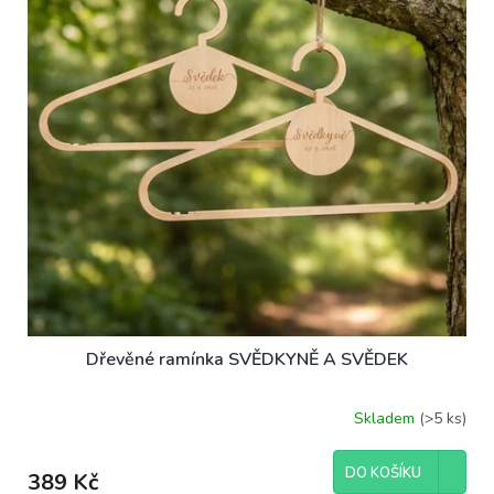
ů
p
r
o
d
u
k
t
ů
Dřevěné ramínka SVĚDKYNĚ A SVĚDEK
Skladem
(>5 ks)
DO KOŠÍKU
389 Kč