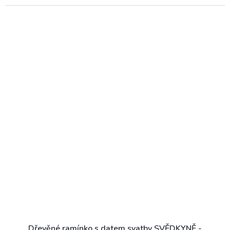
Dřevěné ramínko s datem svatby SVĚDKYNĚ -