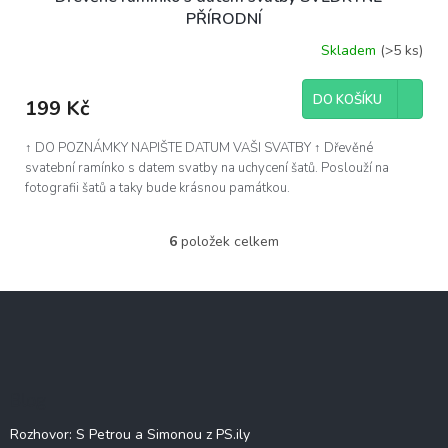
PŘÍRODNÍ
Skladem
(>5 ks)
DO KOŠÍKU
199 Kč
↑ DO POZNÁMKY NAPIŠTE DATUM VAŠI SVATBY ↑ Dřevěné
svatební ramínko s datem svatby na uchycení šatů. Poslouží na
fotografii šatů a taky bude krásnou památkou.
6
položek celkem
O
v
l
Z
á
á
d
p
a
c
a
í
t
Blog
p
í
r
Rozhovor: S Petrou a Simonou z PS.ily
v