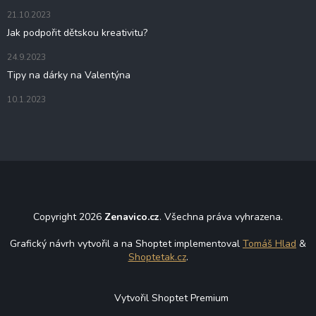
k
21.10.2023
y
Jak podpořit dětskou kreativitu?
v
ý
24.9.2023
p
i
Tipy na dárky na Valentýna
s
u
10.1.2023
Copyright 2026
Zenavico.cz
. Všechna práva vyhrazena.
Grafický návrh vytvořil a na Shoptet implementoval
Tomáš Hlad
&
Shoptetak.cz
.
Vytvořil Shoptet Premium