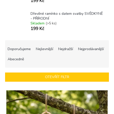
199 Kč
Dřevěné ramínko s datem svatby SVĚDKYNĚ
- PŘÍRODNÍ
Skladem
(>5 ks)
199 Kč
Ř
a
Doporučujeme
Nejlevnější
Nejdražší
Nejprodávanější
z
e
Abecedně
n
í
p
OTEVŘÍT FILTR
r
o
V
d
ý
u
p
k
i
t
s