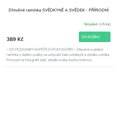
Dřevěné ramínka SVĚDKYNĚ A SVĚDEK - PŘÍRODNÍ
Skladem
(>5 ks)
DO KOŠÍKU
389 Kč
↑ DO POZNÁMKY NAPIŠTE DATUM SVATBY ↑ Dřevěné svatební
ramínka s datem svatby na uchycení šatů svědkyně a obleku svědka.
Poslouží na fotografii šatů, obleku a taky budou krásnou...