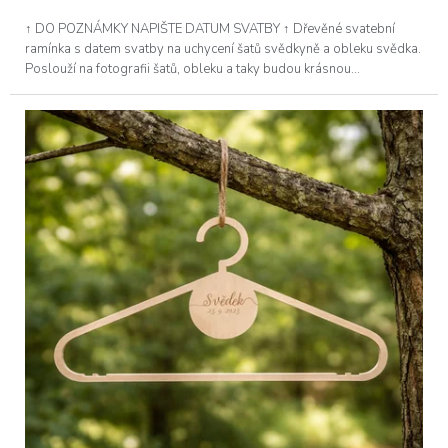
↑ DO POZNÁMKY NAPIŠTE DATUM SVATBY ↑ Dřevěné svatební
ramínka s datem svatby na uchycení šatů svědkyně a obleku svědka.
Poslouží na fotografii šatů, obleku a taky budou krásnou...