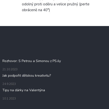
odolný proti oděru a velice pružný (perte
obráceně na 40°)
Z
á
p
a
t
Blog
í
Rozhovor: S Petrou a Simonou z PS.ily
21.10.2023
Jak podpořit dětskou kreativitu?
24.9.2023
Tipy na dárky na Valentýna
10.1.2023