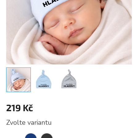
219 Kč
Měrná
Zvolte variantu
cena: