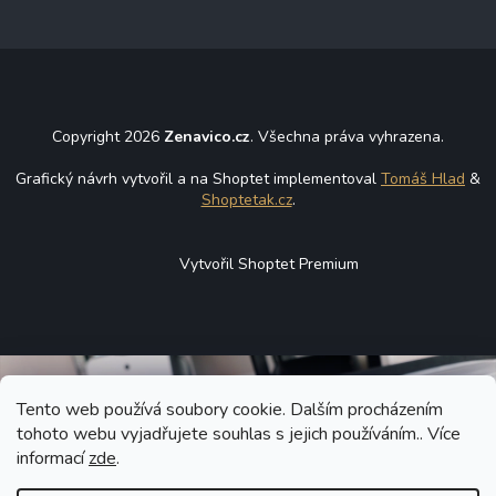
Copyright 2026
Zenavico.cz
. Všechna práva vyhrazena.
Grafický návrh vytvořil a na Shoptet implementoval
Tomáš Hlad
&
Shoptetak.cz
.
Vytvořil Shoptet Premium
Tento web používá soubory cookie. Dalším procházením
tohoto webu vyjadřujete souhlas s jejich používáním.. Více
informací
zde
.