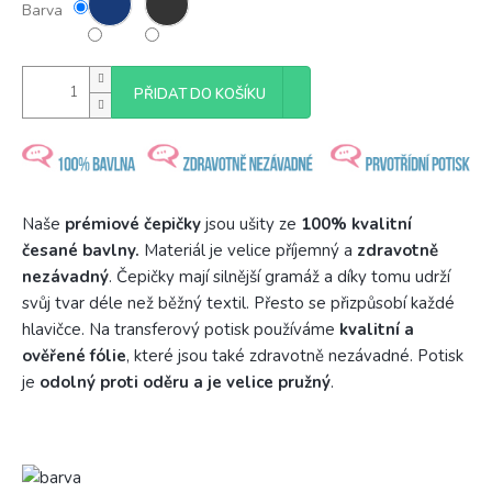
Barva
PŘIDAT DO KOŠÍKU
Naše
prémiové čepičky
jsou ušity ze
100% kvalitní
česané bavlny.
Materiál je velice příjemný a
zdravotně
nezávadný
. Čepičky mají silnější gramáž a díky tomu udrží
svůj tvar déle než běžný textil. Přesto se přizpůsobí každé
hlavičce. Na transferový potisk používáme
kvalitní a
ověřené fólie
, které jsou také zdravotně nezávadné. Potisk
je
odolný proti oděru a je velice pružný
.