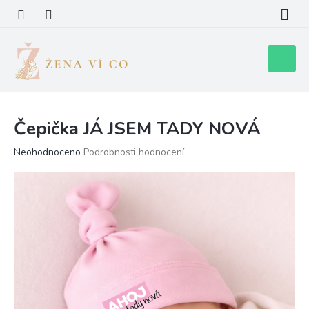
Přejít
na
obsah
Nákupní
košík
Čepička JÁ JSEM TADY NOVÁ
Průměrné
Neohodnoceno
Podrobnosti hodnocení
hodnocení
produktu
je
0,0
z
5
hvězdiček.