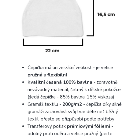
Čepička má univerzální velikost - je velice
pružná
a
flexibilní
Kvalitní česaná 100% bavlna
- zdravotně
nezávadný materiál, šetrný k dětské pokožce
(šedá čepička - 85% bavlna, 15% viskóza)
Gramáž textilu -
200g/m2
- čepička díky silné
gramáži zachovává svůj tvar déle než běžný
textil, přesto se přizpůsobí podle potřeby
Transferový potisk
prémiovými fóliemi
-
odolný proti oděru a velice pružný (perte