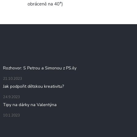
obráceně na 40°)
Z
á
p
a
t
Blog
í
Rozhovor: S Petrou a Simonou z PS.ily
21.10.2023
Jak podpořit dětskou kreativitu?
24.9.2023
Tipy na dárky na Valentýna
10.1.2023