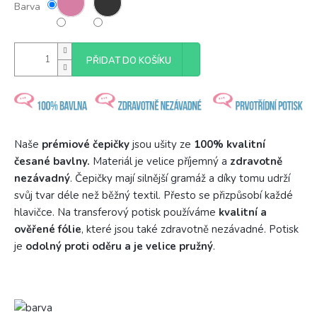
Barva
PŘIDAT DO KOŠÍKU
Naše
prémiové čepičky
jsou ušity ze
100% kvalitní
česané bavlny.
Materiál je velice příjemný a
zdravotně
nezávadný
. Čepičky mají silnější gramáž a díky tomu udrží
svůj tvar déle než běžný textil. Přesto se přizpůsobí každé
hlavičce. Na transferový potisk používáme
kvalitní a
ověřené fólie
, které jsou také zdravotně nezávadné. Potisk
je
odolný proti oděru a je velice pružný
.