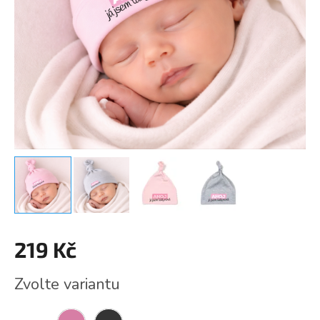
219 Kč
Měrná
Zvolte variantu
cena: