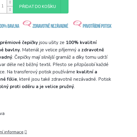
PŘIDAT DO KOŠÍKU
prémiové čepičky
jsou ušity ze
100% kvalitní
é bavlny.
Materiál je velice příjemný a
zdravotně
vadný
. Čepičky mají silnější gramáž a díky tomu udrží
tvar déle než běžný textil. Přesto se přizpůsobí každé
čce. Na transferový potisk používáme
kvalitní a
né fólie
, které jsou také zdravotně nezávadné. Potisk
lný proti oděru a je velice pružný
.
ní informace