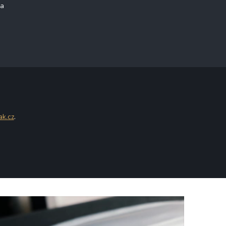
na
ak.cz
.