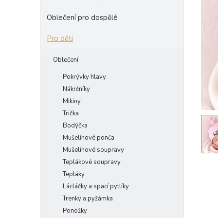
e
Oblečení pro dospělé
l
Pro děti
Oblečení
Pokrývky hlavy
Nákrčníky
Mikiny
Trička
Bodýčka
Mušelínové ponča
Mušelínové soupravy
Teplákové soupravy
Tepláky
Lácláčky a spací pytlíky
Trenky a pyžámka
Ponožky