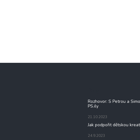
Blog
Rozhovor: S Petrou a Sim
PS.ily
21.10.2023
Jak podpořit dětskou kreat
24.9.2023