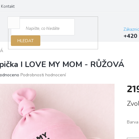
Kontakt
Zákazni
+420 
HLEDAT
VÁ
pička I LOVE MY MOM - RŮŽOVÁ
ěrné
odnoceno
Podrobnosti hodnocení
ocení
21
ktu
Měrn
Zvo
cena:
iček.
Barva