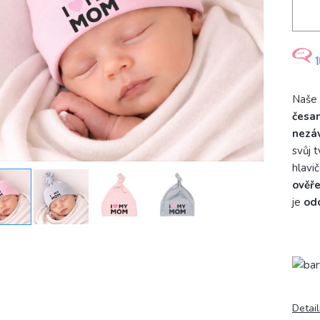
Naše
česan
nezá
svůj 
hlavi
ověře
je
odo
Detail