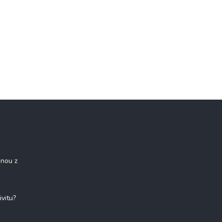
onou z
ivitu?