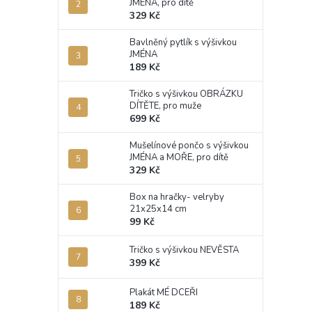
JMÉNA, pro dítě
329 Kč
Bavlněný pytlík s výšivkou
JMÉNA
189 Kč
Tričko s výšivkou OBRÁZKU
DÍTĚTE, pro muže
699 Kč
Mušelínové pončo s výšivkou
JMÉNA a MOŘE, pro dítě
329 Kč
Box na hračky- velryby
21x25x14 cm
99 Kč
Tričko s výšivkou NEVĚSTA
399 Kč
Plakát MÉ DCEŘI
189 Kč