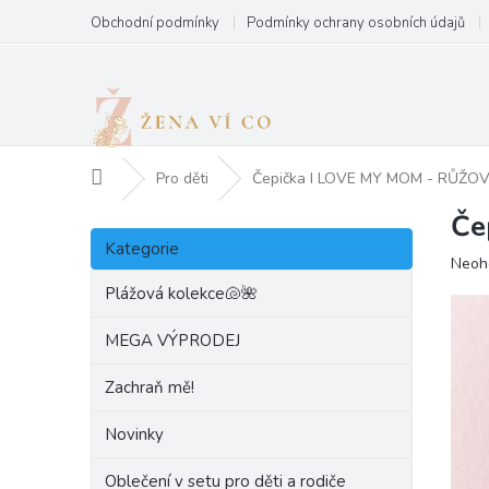
Přejít
Obchodní podmínky
Podmínky ochrany osobních údajů
na
obsah
Domů
Pro děti
Čepička I LOVE MY MOM - RŮŽO
Če
P
Přeskočit
o
Kategorie
kategorie
Prům
Neoh
s
hodn
t
Plážová kolekce🐚🌺
produ
r
je
a
MEGA VÝPRODEJ
0,0
n
z
Zachraň mě!
5
n
hvězd
í
Novinky
p
a
Oblečení v setu pro děti a rodiče
n