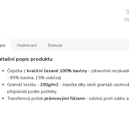
TI
pis
Hodnocení
Diskuze
etailní popis produktu
Čepička z
kvalitní česané 100% bavlny
- zdravotně nezávadn
- 85% bavlna, 15% viskóza)
Gramáž textilu -
200g/m2
- čepička díky silné gramáži zachová
přizpůsobí podle potřeby
Transferový potisk
prémiovými fóliemi
- odolný proti oděru a