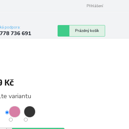
Přihlášení
cká podpora:
Nákupní
Prázdný košík
778 736 691
košík
9 Kč
á
lte variantu