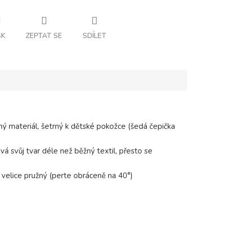
SK
ZEPTAT SE
SDÍLET
ý materiál, šetrný k dětské pokožce (šedá čepička
vá svůj tvar déle než běžný textil, přesto se
 velice pružný (perte obráceně na 40°)