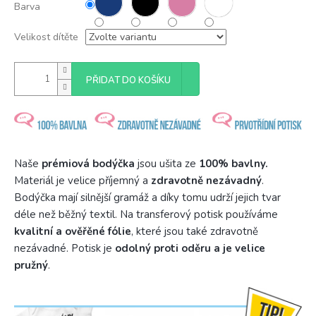
Barva
Velikost dítěte
PŘIDAT DO KOŠÍKU
Naše
prémiová bodýčka
jsou ušita ze
100% bavlny.
Materiál je velice příjemný a
zdravotně nezávadný
.
Bodýčka mají silnější gramáž a díky tomu udrží jejich tvar
déle než běžný textil. Na transferový potisk používáme
kvalitní a ověřěné fólie
, které jsou také zdravotně
nezávadné. Potisk je
odolný proti oděru a je velice
pružný
.