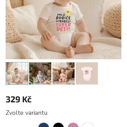
329 Kč
Měrná
Zvolte variantu
cena: