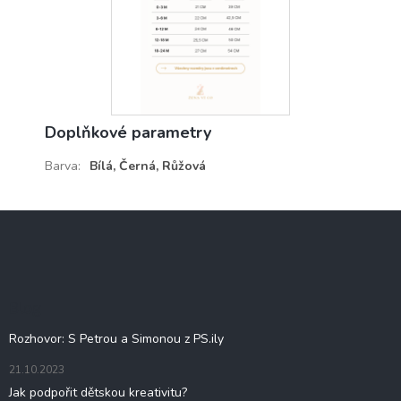
Doplňkové parametry
Barva
:
Bílá, Černá, Růžová
Z
á
p
a
t
Blog
í
Rozhovor: S Petrou a Simonou z PS.ily
21.10.2023
Jak podpořit dětskou kreativitu?