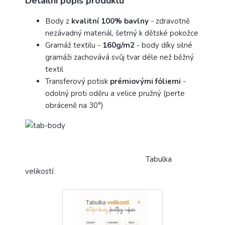
Detailní popis produktu
Body z
kvalitní 100% bavlny
- zdravotně
nezávadný materiál, šetrný k dětské pokožce
Gramáž textilu -
160g/m2
- body díky silné
gramáži zachovává svůj tvar déle než běžný
textil
Transferový potisk
prémiovými fóliemi
-
odolný proti oděru a velice pružný (perte
obráceně na 30°)
Tabulka
velikostí: