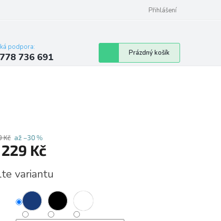
Přihlášení
cká podpora:
Nákupní
Prázdný košík
778 736 691
košík
9 Kč
až –30 %
d
229 Kč
á
lte variantu