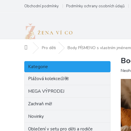
Přejít
Obchodní podmínky
Podmínky ochrany osobních údajů
na
obsah
Domů
Pro děti
Body PÍSMENO s vlastním jménem
Bo
P
Přeskočit
o
Kategorie
kategorie
Prům
Neoh
s
hodn
t
Plážová kolekce🐚🌺
produ
r
je
a
MEGA VÝPRODEJ
0,0
n
z
Zachraň mě!
5
n
hvězd
í
Novinky
p
a
Oblečení v setu pro děti a rodiče
n