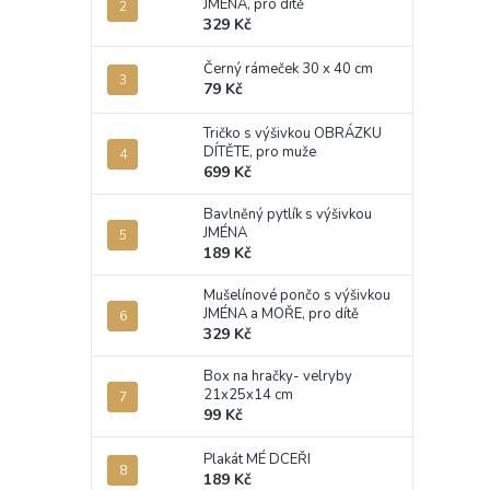
JMÉNA, pro dítě
329 Kč
Černý rámeček 30 x 40 cm
79 Kč
Tričko s výšivkou OBRÁZKU
DÍTĚTE, pro muže
699 Kč
Bavlněný pytlík s výšivkou
JMÉNA
189 Kč
Mušelínové pončo s výšivkou
JMÉNA a MOŘE, pro dítě
329 Kč
Box na hračky- velryby
21x25x14 cm
99 Kč
Plakát MÉ DCEŘI
189 Kč