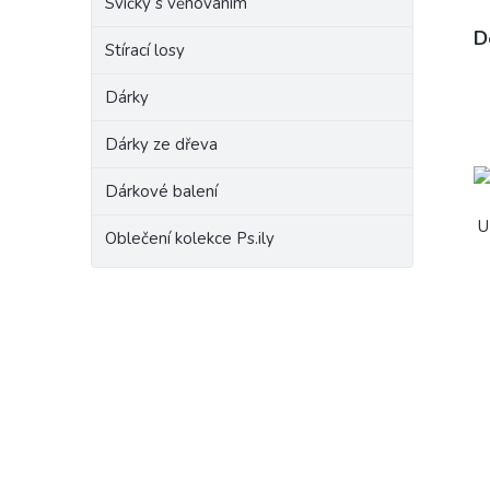
Svíčky s věnováním
D
Stírací losy
Dárky
Dárky ze dřeva
Dárkové balení
U 
Oblečení kolekce Ps.ily