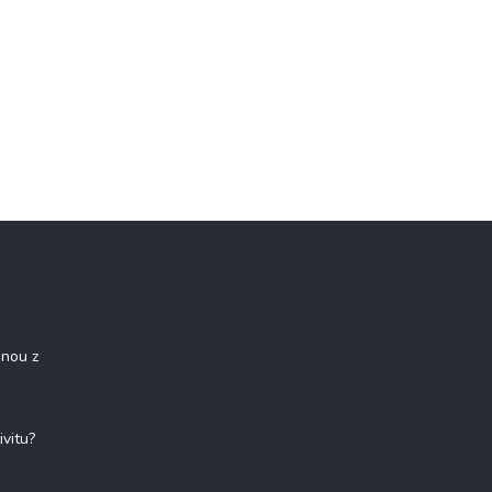
onou z
ivitu?