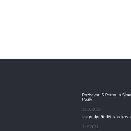
Blog
Rozhovor: S Petrou a Sim
PS.ily
21.10.2023
Jak podpořit dětskou kreat
24.9.2023