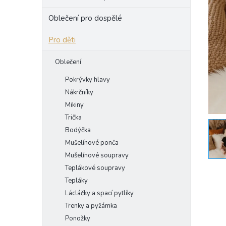
e
Oblečení pro dospělé
l
Pro děti
Oblečení
Pokrývky hlavy
Nákrčníky
Mikiny
Trička
Bodýčka
Mušelínové ponča
Mušelínové soupravy
Teplákové soupravy
Tepláky
Lácláčky a spací pytlíky
Trenky a pyžámka
Ponožky