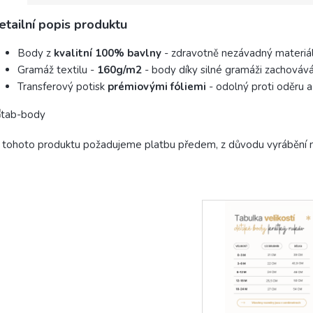
etailní popis produktu
Body z
kvalitní 100% bavlny
- zdravotně nezávadný materiál
Gramáž textilu -
160g/m2
- body díky silné gramáži zachovává 
Transferový potisk
prémiovými fóliemi
- odolný proti oděru a
tohoto produktu požadujeme platbu předem, z důvodu vyrábění n
Tabulka vel