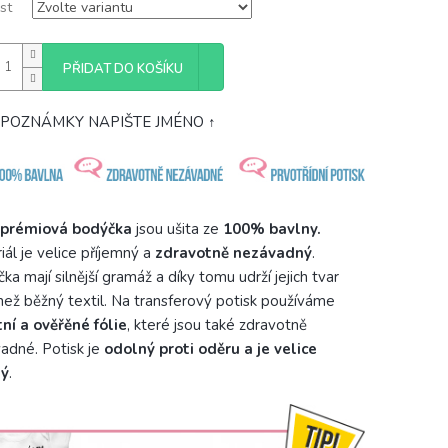
st
PŘIDAT DO KOŠÍKU
 POZNÁMKY NAPIŠTE JMÉNO ↑
prémiová bodýčka
jsou ušita ze
100% bavlny.
iál je velice příjemný a
zdravotně nezávadný
.
ka mají silnější gramáž a díky tomu udrží jejich tvar
než běžný textil. Na transferový potisk používáme
tní a ověřěné fólie
, které jsou také zdravotně
adné. Potisk je
odolný proti oděru a je velice
ný
.