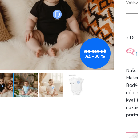
Veliko
↑ DO
OD 329 KČ
AŽ –30 %
Naše
Mater
Bodýč
déle 
kvali
nezáv
pruž