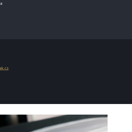
na
ak.cz
.