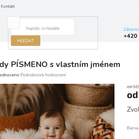
Kontakt
Zákazni
+420 
HLEDAT
dy PÍSMENO s vlastním jménem
ěrné
odnoceno
Podrobnosti hodnocení
ocení
ktu
od 32
o
Měrn
Zvo
cena:
iček.
Barva