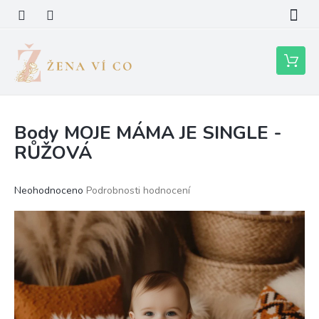
Přejít
na
obsah
Nákupní
košík
Body MOJE MÁMA JE SINGLE -
RŮŽOVÁ
Průměrné
Neohodnoceno
Podrobnosti hodnocení
hodnocení
produktu
je
0,0
z
5
hvězdiček.