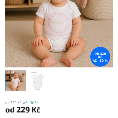
OD 329
KČ
AŽ –30 %
od 329 Kč
až –30 %
od
229 Kč