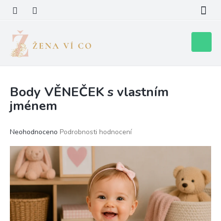
Přejít
na
obsah
Nákupní
košík
Body VĚNEČEK s vlastním
jménem
Průměrné
Neohodnoceno
Podrobnosti hodnocení
hodnocení
produktu
je
0,0
z
5
hvězdiček.