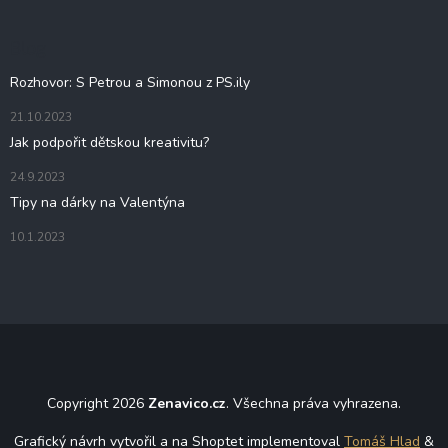
a
t
Blog
í
Rozhovor: S Petrou a Simonou z PS.ily
21.10.2023
Jak podpořit dětskou kreativitu?
24.9.2023
Tipy na dárky na Valentýna
10.1.2023
Copyright 2026
Zenavico.cz
. Všechna práva vyhrazena.
Grafický návrh vytvořil a na Shoptet implementoval
Tomáš Hlad
&