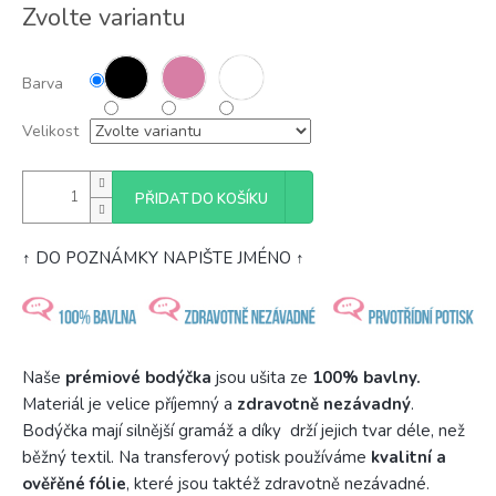
Měrná
Zvolte variantu
cena:
Barva
Velikost
PŘIDAT DO KOŠÍKU
↑ DO POZNÁMKY NAPIŠTE JMÉNO ↑
Naše
prémiové bodýčka
jsou ušita ze
100% bavlny.
Materiál je velice příjemný a
zdravotně nezávadný
.
Bodýčka mají silnější gramáž a díky drží jejich tvar déle, než
běžný textil. Na transferový potisk používáme
kvalitní a
ověřěné fólie
, které jsou taktéž zdravotně nezávadné.