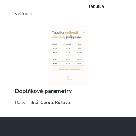
Tabulka
velikostí:
Doplňkové parametry
Barva
:
Bílá, Černá, Růžová
Z
á
p