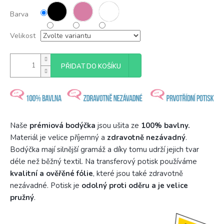
Barva
Velikost
PŘIDAT DO KOŠÍKU
Naše
prémiová bodýčka
jsou ušita ze
100% bavlny.
Materiál je velice příjemný a
zdravotně nezávadný
.
Bodýčka mají silnější gramáž a díky tomu udrží jejich tvar
déle než běžný textil. Na transferový potisk používáme
kvalitní a ověřěné fólie
, které jsou také zdravotně
nezávadné. Potisk je
odolný proti oděru a je velice
pružný
.