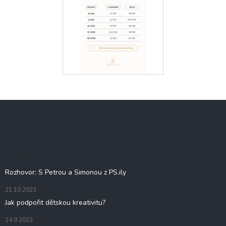
Z
á
p
a
t
Blog
í
Rozhovor: S Petrou a Simonou z PS.ily
21.10.2023
Jak podpořit dětskou kreativitu?
24.9.2023