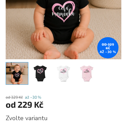
OD 329
KČ
AŽ –30 %
od 329 Kč
až –30 %
od
229 Kč
Měrná
Zvolte variantu
cena: