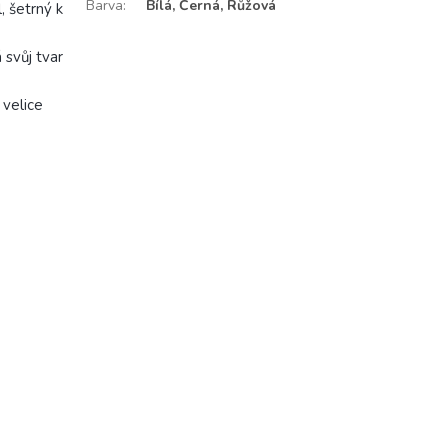
Barva
:
Bílá, Černá, Růžová
, šetrný k
 svůj tvar
 velice