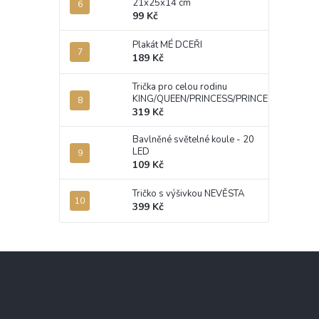
21x25x14 cm
99 Kč
Plakát MÉ DCEŘI
189 Kč
Trička pro celou rodinu
KING/QUEEN/PRINCESS/PRINCE
319 Kč
Bavlněné světelné koule - 20
LED
109 Kč
Tričko s výšivkou NEVĚSTA
399 Kč
Z
á
p
a