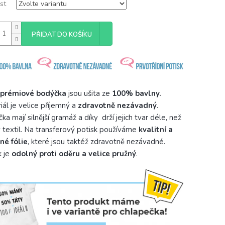
st
PŘIDAT DO KOŠÍKU
prémiové bodýčka
jsou ušita ze
100% bavlny.
iál je velice příjemný a
zdravotně nezávadný
.
a mají silnější gramáž a díky drží jejich tvar déle, než
 textil. Na transferový potisk používáme
kvalitní a
né fólie
, které jsou taktéž zdravotně nezávadné.
k je
odolný proti oděru a velice pružný
.