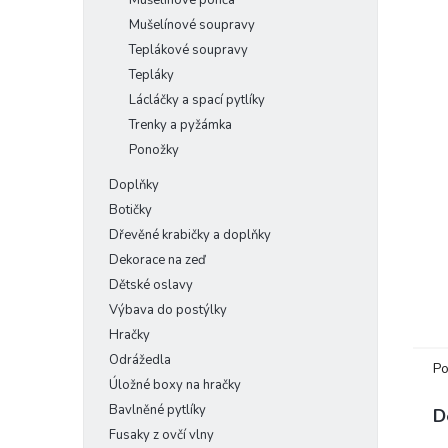
Mušelínové ponča
Mušelínové soupravy
Teplákové soupravy
Tepláky
Lácláčky a spací pytlíky
Trenky a pyžámka
Ponožky
Doplňky
Botičky
Dřevěné krabičky a doplňky
Dekorace na zeď
Dětské oslavy
Výbava do postýlky
Hračky
Odrážedla
Po
Úložné boxy na hračky
Bavlněné pytlíky
D
Fusaky z ovčí vlny