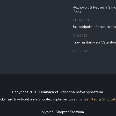
Rozhovor: S Petrou a Sim
PS.ily
21.10.2023
Jak podpořit dětskou kreat
24.9.2023
Tipy na dárky na Valentý
10.1.2023
Copyright 2026
Zenavico.cz
. Všechna práva vyhrazena.
ický návrh vytvořil a na Shoptet implementoval
Tomáš Hlad
&
Shoptet
Vytvořil Shoptet Premium