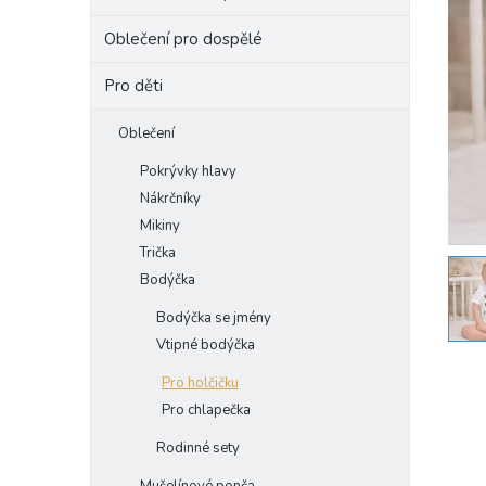
e
Oblečení pro dospělé
l
Pro děti
Oblečení
Pokrývky hlavy
Nákrčníky
Mikiny
Trička
Bodýčka
Bodýčka se jmény
Vtipné bodýčka
Pro holčičku
Pro chlapečka
Rodinné sety