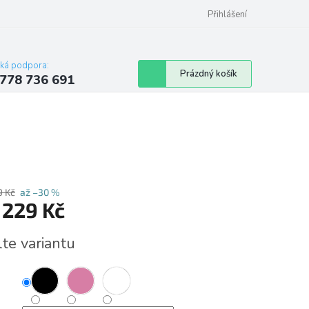
Přihlášení
cká podpora:
Nákupní
Prázdný košík
778 736 691
košík
9 Kč
až –30 %
d
229 Kč
á
lte variantu