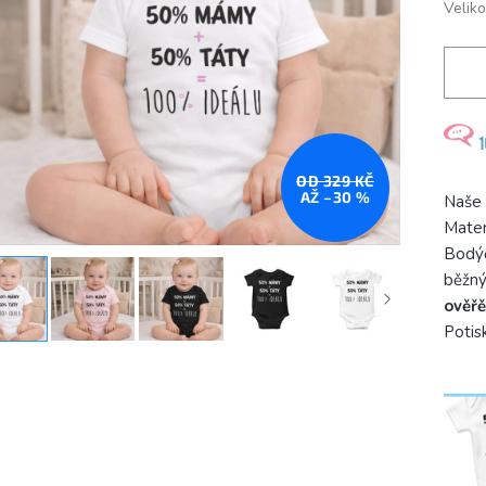
Veliko
OD 329 KČ
AŽ –30 %
Naše
Mater
Bodýčk
běžný
ověřě
Potis