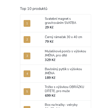
Top 10 produktů
Svatební magnet s
gravírováním SVATBA
29 Kč
Černý rámeček 30 x 40 cm
79 Kč
Mušelínové pončo s výšivkou
JMÉNA, pro dítě
329 Kč
Bavlněný pytlík s výšivkou
JMÉNA
189 Kč
Tričko s výšivkou OBRÁZKU
DÍTĚTE, pro muže
699 Kč
Box na hračky- velryby