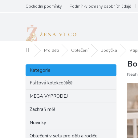
Přejít
Obchodní podmínky
Podmínky ochrany osobních údajů
na
obsah
Domů
Pro děti
Oblečení
Bodýčka
Vtip
Bo
P
Přeskočit
o
Kategorie
kategorie
Prům
Neoh
s
hodn
t
Plážová kolekce🐚🌺
produ
r
je
a
MEGA VÝPRODEJ
0,0
n
z
Zachraň mě!
5
n
hvězd
í
Novinky
p
a
Oblečení v setu pro děti a rodiče
n