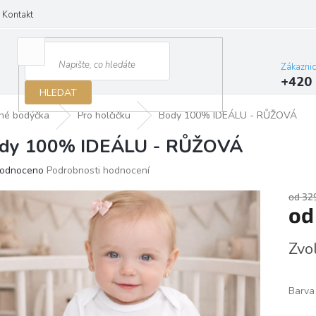
Kontakt
Zákazni
+420 
HLEDAT
né bodýčka
Pro holčičku
Body 100% IDEÁLU - RŮŽOVÁ
dy 100% IDEÁLU - RŮŽOVÁ
ěrné
odnoceno
Podrobnosti hodnocení
ocení
ktu
od 32
o
Měrn
Zvo
cena:
iček.
Barva