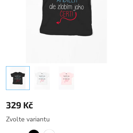
329 Kč
Měrná
Zvolte variantu
cena: