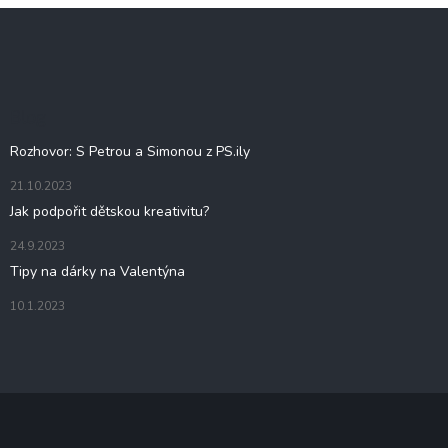
Z
á
p
a
t
Blog
í
Rozhovor: S Petrou a Simonou z PS.ily
21.10.2023
Jak podpořit dětskou kreativitu?
24.9.2023
Tipy na dárky na Valentýna
10.1.2023