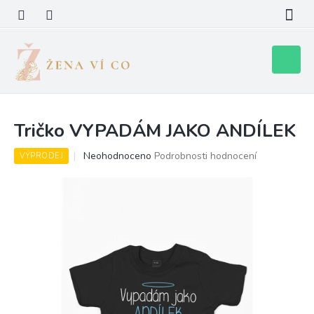
Přejít
na
obsah
Nákupní
košík
Tričko VYPADÁM JAKO ANDÍLEK
Průměrné
Neohodnoceno
Podrobnosti hodnocení
VÝPRODEJ
hodnocení
produktu
je
0,0
z
5
hvězdiček.