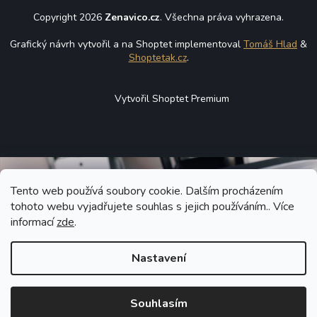
Copyright 2026
Zenavico.cz
. Všechna práva vyhrazena.
Grafický návrh vytvořil a na Shoptet implementoval
Tomáš Hlad
&
Shoptetak.cz
.
Vytvořil Shoptet Premium
Tento web používá soubory cookie. Dalším procházením
tohoto webu vyjadřujete souhlas s jejich používáním.. Více
informací
zde
.
Nastavení
Souhlasím