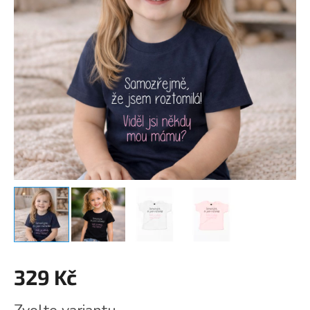
329 Kč
Měrná