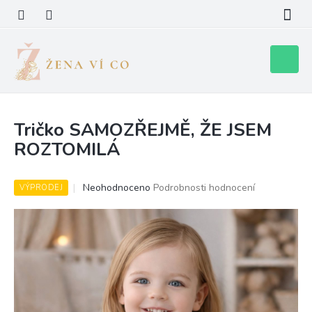
Přejít
na
obsah
Nákupní
košík
Tričko SAMOZŘEJMĚ, ŽE JSEM
ROZTOMILÁ
Průměrné
Neohodnoceno
Podrobnosti hodnocení
VÝPRODEJ
hodnocení
produktu
je
0,0
z
5
hvězdiček.