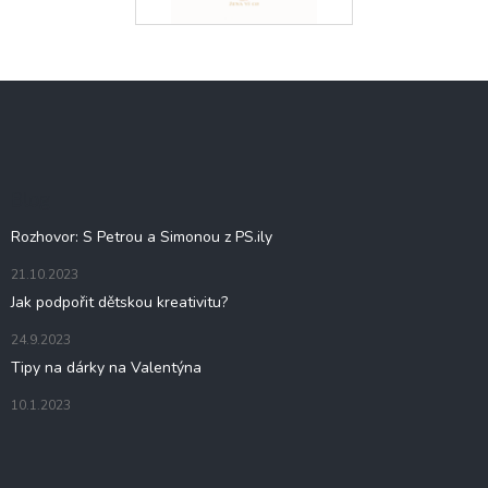
Z
á
p
a
t
Blog
í
Rozhovor: S Petrou a Simonou z PS.ily
21.10.2023
Jak podpořit dětskou kreativitu?
24.9.2023
Tipy na dárky na Valentýna
10.1.2023