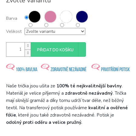
Zvolte variantu
cena:
Barva
Velikost
PŘIDAT DO KOŠÍKU
Naše trička jsou ušita ze
100% té nejkvalitnější bavlny
.
Materiál je velice příjemný a
zdravotně nezávadný
. Trička
mají silnější gramáž a díky tomu udrží tvar déle, než běžný
textil. Na transferový potisk používáme
kvalitní a ověřené
fólie
, které jsou také zdravotně nezávadné. Potisk je
odolný proti oděru a velice pružný.