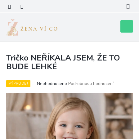
Přejít
na
obsah
Nákupní
košík
Tričko NEŘÍKALA JSEM, ŽE TO
BUDE LEHKÉ
Průměrné
Neohodnoceno
Podrobnosti hodnocení
VÝPRODEJ
hodnocení
produktu
je
0,0
z
5
hvězdiček.