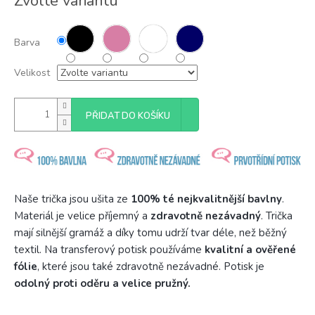
Zvolte variantu
cena:
Barva
Velikost
PŘIDAT DO KOŠÍKU
Naše trička jsou ušita ze
100% té nejkvalitnější bavlny
.
Materiál je velice příjemný a
zdravotně nezávadný
. Trička
mají silnější gramáž a díky tomu udrží tvar déle, než běžný
textil. Na transferový potisk používáme
kvalitní a ověřené
fólie
, které jsou také zdravotně nezávadné. Potisk je
odolný proti oděru a velice pružný.