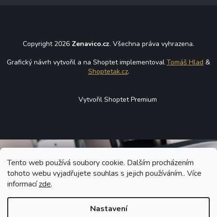
Copyright 2026
Zenavico.cz
. Všechna práva vyhrazena.
Grafický návrh vytvořil a na Shoptet implementoval
Tomáš Hlad
&
Shoptetak.cz
.
Vytvořil Shoptet Premium
Tento web používá soubory cookie. Dalším procházením
tohoto webu vyjadřujete souhlas s jejich používáním.. Více
informací
zde
.
Nastavení