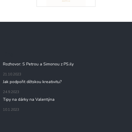
Z
á
p
a
t
Blog
í
Rozhovor: S Petrou a Simonou z PS.ily
21.10.2023
Jak podpořit dětskou kreativitu?
24.9.2023
Tipy na dárky na Valentýna
10.1.2023