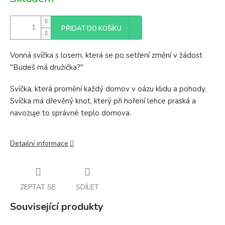
cena:
PŘIDAT DO KOŠÍKU
Vonná svíčka s losem, která se po setření změní v žádost
"Budeš má družička?"
Svíčka, která promění každý domov v oázu klidu a pohody.
Svíčka má dřevěný knot, který při hoření lehce praská a
navozuje to správné teplo domova.
Detailní informace
ZEPTAT SE
SDÍLET
Související produkty