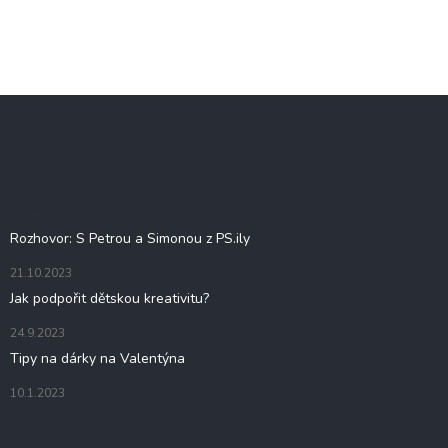
Z
á
p
a
t
Blog
í
Rozhovor: S Petrou a Simonou z PS.ily
21.10.2023
Jak podpořit dětskou kreativitu?
24.9.2023
Tipy na dárky na Valentýna
10.1.2023