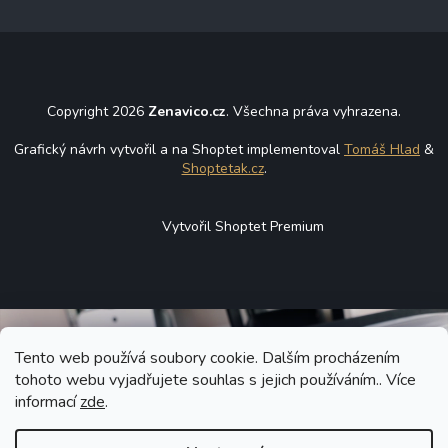
Copyright 2026
Zenavico.cz
. Všechna práva vyhrazena.
Grafický návrh vytvořil a na Shoptet implementoval
Tomáš Hlad
&
Shoptetak.cz
.
Vytvořil Shoptet Premium
Tento web používá soubory cookie. Dalším procházením
tohoto webu vyjadřujete souhlas s jejich používáním.. Více
informací
zde
.