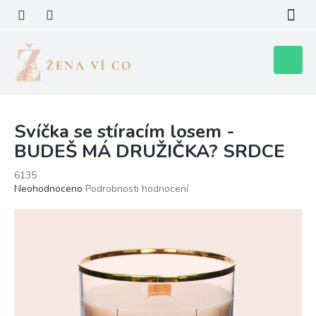
Přejít
na
obsah
Nákupní
košík
Svíčka se stíracím losem -
BUDEŠ MÁ DRUŽIČKA? SRDCE
6135
Průměrné
Neohodnoceno
Podrobnosti hodnocení
hodnocení
produktu
je
0,0
z
5
hvězdiček.