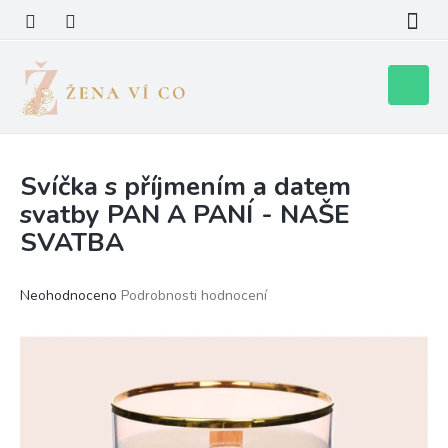
Přejít
na
obsah
Nákupní
košík
Svíčka s příjmením a datem
svatby PAN A PANÍ - NAŠE
SVATBA
Průměrné
Neohodnoceno
Podrobnosti hodnocení
hodnocení
produktu
je
0,0
z
5
hvězdiček.