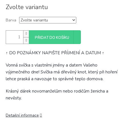
Měrná
Zvolte variantu
cena:
Barva
PŘIDAT DO KOŠÍKU
↑ DO POZNÁMKY NAPIŠTE PŘÍJMENÍ A DATUM ↑
Vonná svíčka s vlastními jmény a datem Vašeho
výjimečného dne! Svíčka má dřevěný knot, který při hoření
lehce praská a navozuje to správné teplo domova.
Krásný dárek novomanželům nebo rodičům ženicha a
nevěsty.
Detailní informace