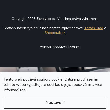
Copyright 2026
Zenavico.cz
. Všechna práva vyhrazena.
Grafický návrh vytvořil a na Shoptet implementoval
Tomáš Hlad
&
Shoptetak.cz
.
Vytvořil Shoptet Premium
Tento web používá soubory cookie. Dalším procházením
tohoto webu vyjadřujete souhlas s jejich používáním.. Více
informací
zde
.
Nastavení