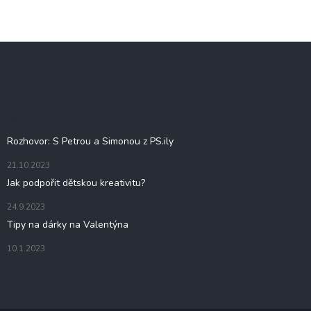
Z
á
p
a
t
Blog
í
Rozhovor: S Petrou a Simonou z PS.ily
21.10.2023
Jak podpořit dětskou kreativitu?
24.9.2023
Tipy na dárky na Valentýna
10.1.2023