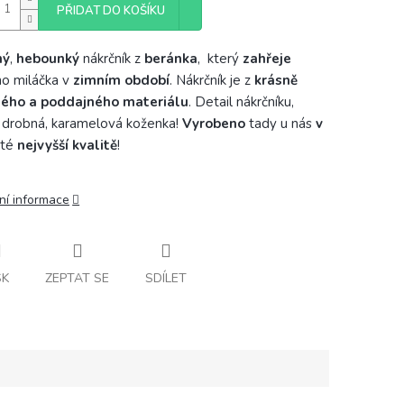
PŘIDAT DO KOŠÍKU
ný
,
hebounký
nákrčník z
beránka
, který
zahřeje
o miláčka v
zimním období
.
Nákrčník je z
krásně
ného a poddajného materiálu
. Detail nákrčníku,
 drobná, karamelová koženka!
Vyrobeno
tady u nás
v
 té
nejvyšší kvalitě
!
ní informace
SK
ZEPTAT SE
SDÍLET