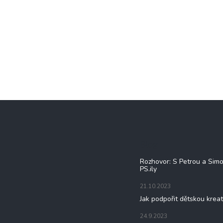
Blog
Rozhovor: S Petrou a Sim
PS.ily
21.10.2023
Jak podpořit dětskou kreat
24.9.2023