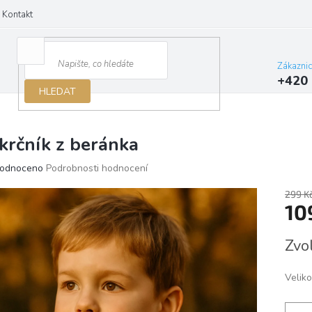
Kontakt
Zákazni
+420 
HLEDAT
krčník z beránka
ěrné
odnoceno
Podrobnosti hodnocení
ocení
ktu
299 K
10
Měrn
Zvo
cena:
iček.
Veliko