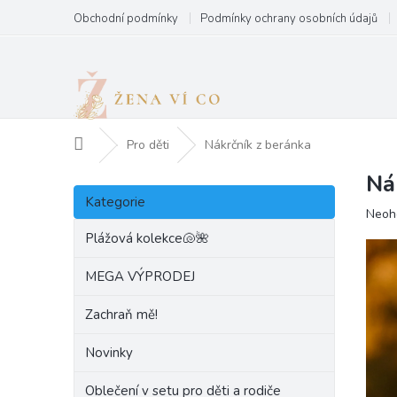
Přejít
Obchodní podmínky
Podmínky ochrany osobních údajů
na
obsah
Domů
Pro děti
Nákrčník z beránka
Ná
P
Přeskočit
o
Kategorie
kategorie
Prům
Neoh
s
hodn
t
Plážová kolekce🐚🌺
produ
r
je
a
MEGA VÝPRODEJ
0,0
n
z
Zachraň mě!
5
n
hvězd
í
Novinky
p
a
Oblečení v setu pro děti a rodiče
n