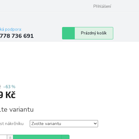
Přihlášení
cká podpora:
Nákupní
Prázdný košík
778 736 691
košík
č
–63 %
9 Kč
á
lte variantu
st nákrčníku