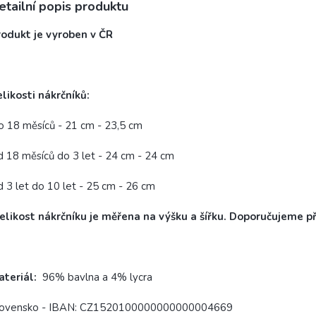
etailní popis produktu
rodukt je vyroben v ČR
likosti nákrčníků:
 18 měsíců - 21 cm - 23,5 cm
 18 měsíců do 3 let - 24 cm - 24 cm
 3 let do 10 let - 25 cm - 26 cm
likost nákrčníku je měřena na výšku a šířku. Doporučujeme p
teriál:
96% bavlna a 4% lycra
ovensko - IBAN:
CZ1520100000000000004669