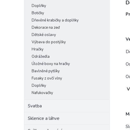
D
Doplňky
Botičky
P
Dřevěné krabičky a doplňky
Dekorace na zeď
Dětské oslavy
Ve
Výbava do postýlky
Hračky
Do
Odrážedla
Úložné boxy na hračky
Od
Bavlněné pytlíky
Od
Fusaky z ovčí vlny
Doplňky
Ve
Nafukovačky
Svatba
Ma
Sklenice a láhve
Sl