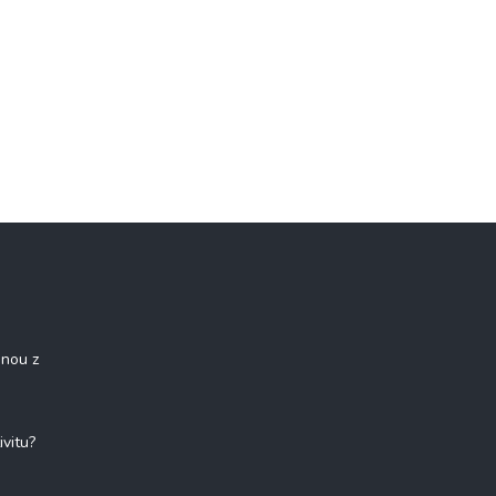
onou z
ivitu?