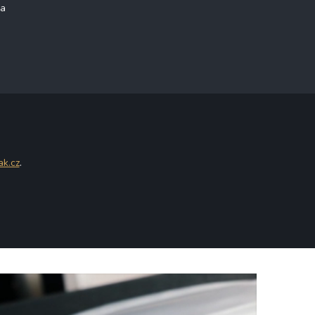
na
ak.cz
.