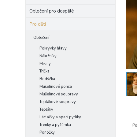
e
Oblečení pro dospělé
l
Pro děti
Oblečení
Pokrývky hlavy
Nákrčníky
Mikiny
Trička
Bodýčka
Mušelínové ponča
Mušelínové soupravy
Teplákové soupravy
Tepláky
Lácláčky a spací pytlíky
Trenky a pyžámka
Po
Ponožky