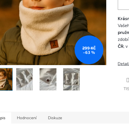
Krás
Vašeh
pruž
zdobí
ČR
, v
299 KČ
–63 %
Detail
TI
pis
Hodnocení
Diskuze