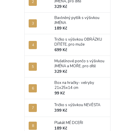
JMÉNA, pro dítě
329 Kč
Bavlněný pytlík s výšivkou
JMÉNA
189 Kč
Tričko s výšivkou OBRÁZKU
DÍTĚTE, pro muže
699 Kč
Mušelínové pončo s výšivkou
JMÉNA a MOŘE, pro dítě
329 Kč
Box na hračky- velryby
21x25x14 cm
99 Kč
Tričko s výšivkou NEVĚSTA
399 Kč
Plakát MÉ DCEŘI
189 Kč