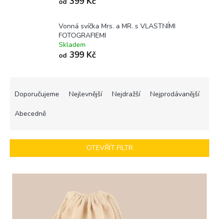
399 Kč
od
Vonná svíčka Mrs. a MR. s VLASTNÍMI
FOTOGRAFIEMI
Skladem
399 Kč
od
Ř
a
Doporučujeme
Nejlevnější
Nejdražší
Nejprodávanější
z
e
Abecedně
n
í
p
OTEVŘÍT FILTR
r
o
V
d
ý
u
p
k
i
t
s