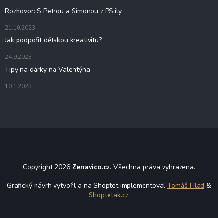
y
Rozhovor: S Petrou a Simonou z PS.ily
v
ý
21.10.2023
p
Jak podpořit dětskou kreativitu?
i
s
24.9.2023
u
Tipy na dárky na Valentýna
10.1.2023
Copyright 2026
Zenavico.cz
. Všechna práva vyhrazena.
Grafický návrh vytvořil a na Shoptet implementoval
Tomáš Hlad
&
Shoptetak.cz
.