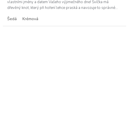
vlastními jmény a datem Vašeho výjimečného dne! Svíčka má
dřevěný knot, který při hoření lehce praská a navozuje to správné...
Šedá
Krémová