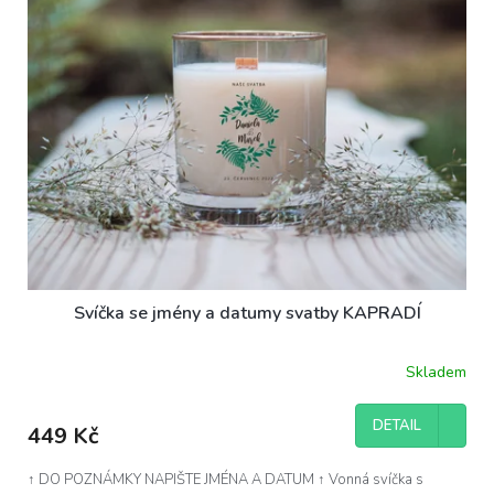
Svíčka se jmény a datumy svatby KAPRADÍ
Skladem
DETAIL
449 Kč
↑ DO POZNÁMKY NAPIŠTE JMÉNA A DATUM ↑ Vonná svíčka s