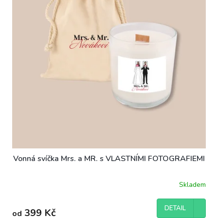
ů
p
r
o
d
u
k
t
ů
Vonná svíčka Mrs. a MR. s VLASTNÍMI FOTOGRAFIEMI
Skladem
DETAIL
399 Kč
od