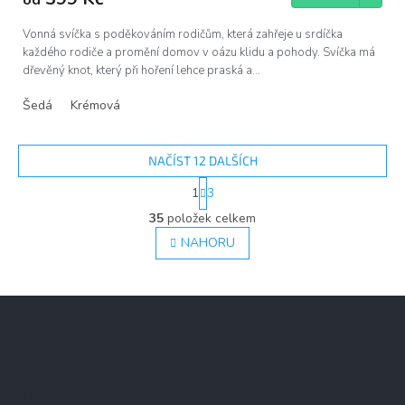
od
Vonná svíčka s poděkováním rodičům, která zahřeje u srdíčka
každého rodiče a promění domov v oázu klidu a pohody. Svíčka má
dřevěný knot, který při hoření lehce praská a...
Šedá
Krémová
NAČÍST 12 DALŠÍCH
S
1
3
t
O
r
35
položek celkem
v
á
l
NAHORU
n
á
k
d
o
v
a
Z
á
c
á
n
í
í
p
p
a
r
v
t
Blog
k
í