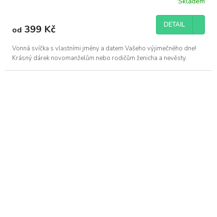
Skladem
DETAIL
399 Kč
od
Vonná svíčka s vlastními jmény a datem Vašeho výjimečného dne!
Krásný dárek novomanželům nebo rodičům ženicha a nevěsty.