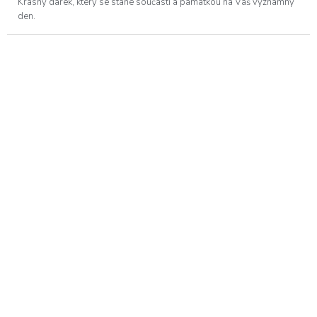
Krásný dárek, který se stane součástí a památkou na Váš významný
den.