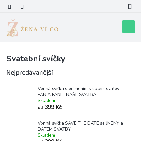
Přejít
na
obsah
Nákupní
košík
Svatební svíčky
Nejprodávanější
Vonná svíčka s příjmením s datem svatby
PAN A PANÍ – NAŠE SVATBA
Skladem
399 Kč
od
Vonná svíčka SAVE THE DATE se JMÉNY a
DATEM SVATBY
Skladem