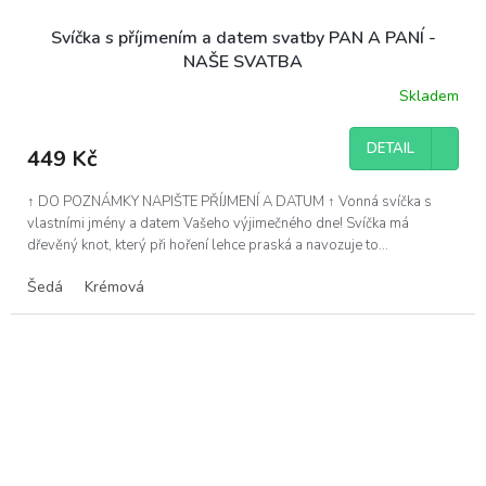
Svíčka s příjmením a datem svatby PAN A PANÍ -
NAŠE SVATBA
Skladem
DETAIL
449 Kč
↑ DO POZNÁMKY NAPIŠTE PŘÍJMENÍ A DATUM ↑ Vonná svíčka s
vlastními jmény a datem Vašeho výjimečného dne! Svíčka má
dřevěný knot, který při hoření lehce praská a navozuje to...
Šedá
Krémová