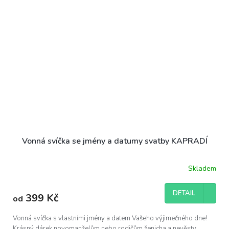
Vonná svíčka se jmény a datumy svatby KAPRADÍ
Skladem
DETAIL
399 Kč
od
Vonná svíčka s vlastními jmény a datem Vašeho výjimečného dne!
Krásný dárek novomanželům nebo rodičům ženicha a nevěsty.