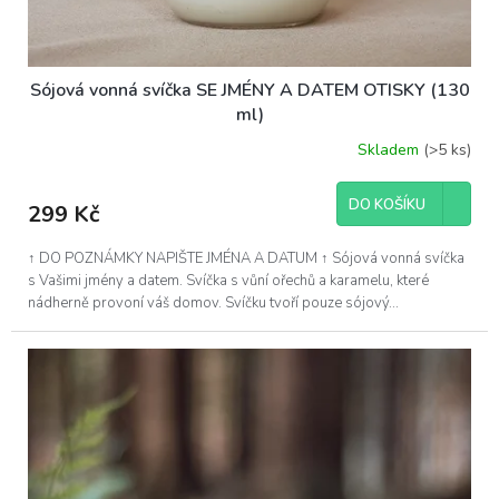
Sójová vonná svíčka SE JMÉNY A DATEM OTISKY (130
ml)
Skladem
(>5 ks)
DO KOŠÍKU
299 Kč
↑ DO POZNÁMKY NAPIŠTE JMÉNA A DATUM ↑ Sójová vonná svíčka
s Vašimi jmény a datem. Svíčka s vůní ořechů a karamelu, které
nádherně provoní váš domov. Svíčku tvoří pouze sójový...