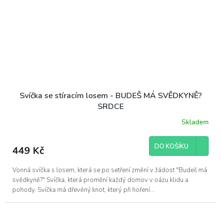
Svíčka se stíracím losem - BUDEŠ MÁ SVĚDKYNĚ?
SRDCE
Skladem
DO KOŠÍKU
449 Kč
Vonná svíčka s losem, která se po setření změní v žádost "Budeš má
svědkyně?" Svíčka, která promění každý domov v oázu klidu a
pohody. Svíčka má dřevěný knot, který při hoření...