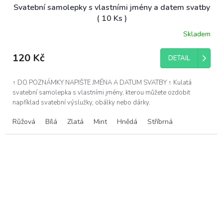
Svatební samolepky s vlastními jmény a datem svatby
( 10 Ks )
Skladem
120 Kč
DETAIL
↑ DO POZNÁMKY NAPIŠTE JMÉNA A DATUM SVATBY ↑ Kulatá
svatební samolepka s vlastními jmény, kterou můžete ozdobit
například svatební výslužky, obálky nebo dárky.
Růžová
Bílá
Zlatá
Mint
Hnědá
Stříbrná