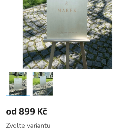
od
899 Kč
Měrná
Zvolte variantu
cena: