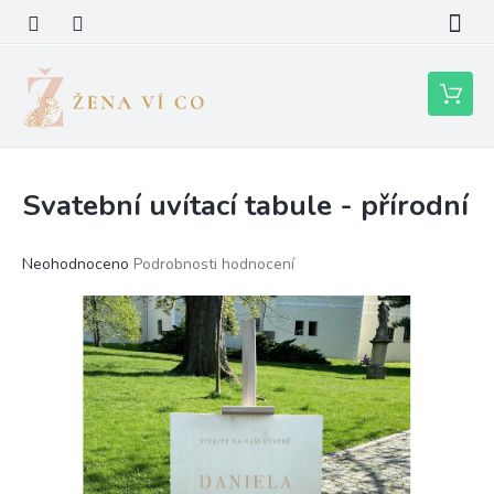
Přejít
na
obsah
Nákupní
košík
Svatební uvítací tabule - přírodní
Průměrné
Neohodnoceno
Podrobnosti hodnocení
hodnocení
produktu
je
0,0
z
5
hvězdiček.