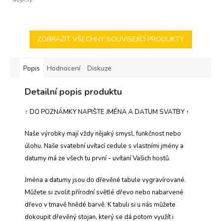
ZOBRAZIT VŠECHNY SOUVISEJÍCÍ PRODUKTY
Popis
Hodnocení
Diskuze
Detailní popis produktu
↑ DO POZNÁMKY NAPIŠTE JMÉNA A DATUM SVATBY ↑
Naše výrobky mají vždy nějaký smysl, funkčnost nebo
úlohu. Naše svatební uvítací cedule s vlastními jmény a
datumy má ze všech tu první - uvítaní Vašich hostů.
Jména a datumy jsou do dřevěné tabule vygravírované.
Můžete si zvolit přírodní světlé dřevo nebo nabarvené
dřevo v tmavě hnědé barvě. K tabuli si u nás můžete
dokoupit dřevěný stojan, který se dá potom využít i