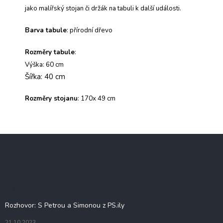
jako malířský stojan či držák na tabuli k další události.
Barva tabule
: přírodní dřevo
Rozměry tabule
:
Výška: 60 cm
Šířka: 40 cm
Rozměry
stojanu
: 170x 49 cm
Z
á
p
a
t
Blog
í
Rozhovor: S Petrou a Simonou z PS.ily
21.10.2023