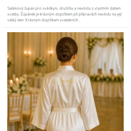
Saténový župan pro svědkyni, družičku a nevěstu s vlastním datem
svatby. Župánek je krásným doplňkem při přípravách nevěsty na její
velký den. Krásným doplňkem svatebních...