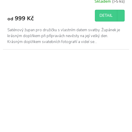
Skladem
(>5 ks)
DETAIL
999 Kč
od
Saténový župan pro družičku s vlastním datem svatby. Župánek je
krásným doplňkem při přípravách nevěsty na její velký den.
Krásným doplňkem svatebních fotografií a videí se...