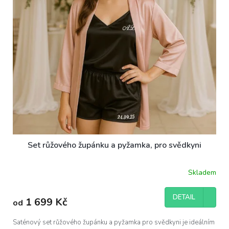
Set růžového župánku a pyžamka, pro svědkyni
Skladem
DETAIL
1 699 Kč
od
Saténový set růžového župánku a pyžamka pro svědkyni je ideálním