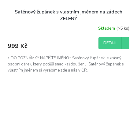
Saténový župánek s vlastním jménem na zádech
ZELENÝ
Skladem
(>5 ks)
DETAIL
999 Kč
↑ DO POZNÁMKY NAPIŠTE JMÉNO↑ Saténový župánek je krásný
osobní dárek, který potěší snad každou ženu. Saténový župánek s
vlastním jménem si vyrábíme zde u nás v ČR.