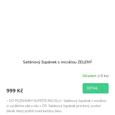
Saténový župánek s iniciálou ZELENÝ
Skladem
(>5 ks)
DETAIL
999 Kč
↑ DO POZNÁMKY NAPIŠTE INICIÁLU↑ Saténový župánek s iniciálou
si vyrábíme zde u nás v ČR. Saténový župánek je krásný osobní
dárek, který potěší snad každou ženu.