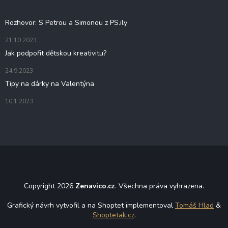
Blog
k
í
y
Rozhovor: S Petrou a Simonou z PS.ily
v
ý
21.10.2023
p
Jak podpořit dětskou kreativitu?
i
s
24.9.2023
u
Tipy na dárky na Valentýna
10.1.2023
Copyright 2026
Zenavico.cz
. Všechna práva vyhrazena.
Grafický návrh vytvořil a na Shoptet implementoval
Tomáš Hlad
&
Shoptetak.cz
.