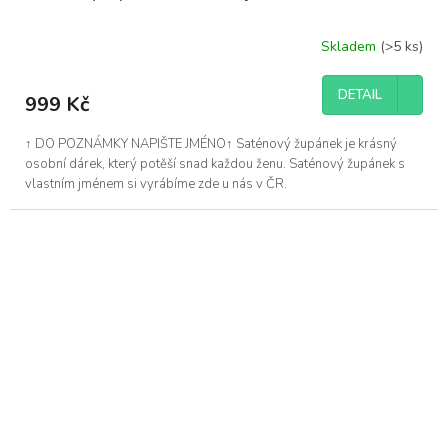
Skladem
(>5 ks)
DETAIL
999 Kč
↑ DO POZNÁMKY NAPIŠTE JMÉNO↑ Saténový župánek je krásný
osobní dárek, který potěší snad každou ženu. Saténový župánek s
vlastním jménem si vyrábíme zde u nás v ČR.