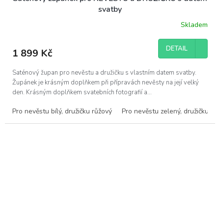
svatby
Skladem
DETAIL
1 899 Kč
Saténový župan pro nevěstu a družičku s vlastním datem svatby.
Župánek je krásným doplňkem při přípravách nevěsty na její velký
den. Krásným doplňkem svatebních fotografií a...
Pro nevěstu bílý, družičku růžový
Pro nevěstu zelený, družičku če