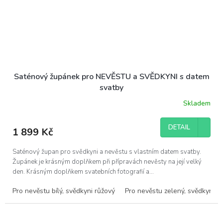
Saténový župánek pro NEVĚSTU a SVĚDKYNI s datem
svatby
Skladem
DETAIL
1 899 Kč
Saténový župan pro svědkyni a nevěstu s vlastním datem svatby.
Župánek je krásným doplňkem při přípravách nevěsty na její velký
den. Krásným doplňkem svatebních fotografií a...
Pro nevěstu bílý, svědkyni růžový
Pro nevěstu zelený, svědkyni č