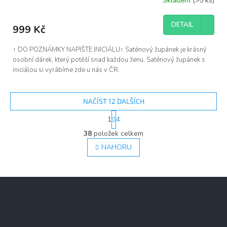
Skladem
(>5 ks)
DETAIL
999 Kč
↑ DO POZNÁMKY NAPIŠTE INICIÁLU↑ Saténový župánek je krásný
osobní dárek, který potěší snad každou ženu. Saténový župánek s
iniciálou si vyrábíme zde u nás v ČR.
NAČÍST 12 DALŠÍCH
S
1
4
t
O
r
38
položek celkem
v
á
l
NAHORU
n
á
k
d
o
v
a
Z
á
c
á
n
í
í
p
p
a
r
v
t