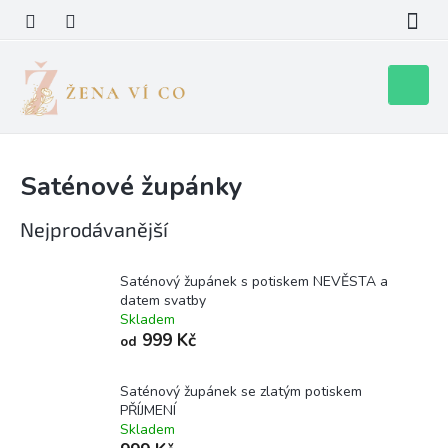
Přejít
na
obsah
Nákupní
košík
Saténové župánky
Nejprodávanější
Saténový župánek s potiskem NEVĚSTA a
datem svatby
Skladem
999 Kč
od
Saténový župánek se zlatým potiskem
PŘÍJMENÍ
Skladem