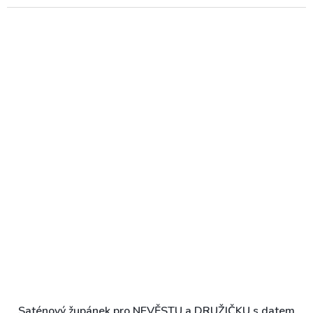
Saténový župánek pro NEVĚSTU a DRUŽIČKU s datem