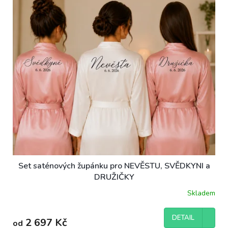
ů
p
r
o
d
u
k
t
ů
Set saténových župánku pro NEVĚSTU, SVĚDKYNI a
DRUŽIČKY
Skladem
DETAIL
2 697 Kč
od