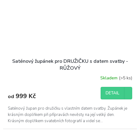
Saténový župánek pro DRUŽIČKU s datem svatby -
RŮŽOVÝ
Skladem
(>5 ks)
DETAIL
999 Kč
od
Saténový župan pro družičku s vlastním datem svatby. Župánek je
krásným doplňkem při přípravách nevěsty na její velký den.
Krásným doplňkem svatebních fotografií a videí se...