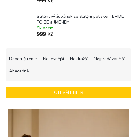
999 Kč
Saténový župánek se zlatým potiskem BRIDE
TO BE a JMÉNEM
Skladem
999 Kč
Ř
a
Doporučujeme
Nejlevnější
Nejdražší
Nejprodávanější
z
e
Abecedně
n
í
p
OTEVŘÍT FILTR
r
o
V
d
ý
u
p
k
i
t
s