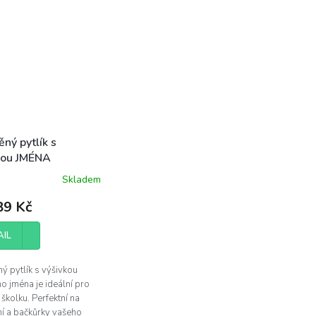
ný pytlík s
kou JMÉNA
Skladem
9 Kč
AIL
ý pytlík s výšivkou
ho jména je ideální pro
 školku. Perfektní na
í a bačkůrky vašeho