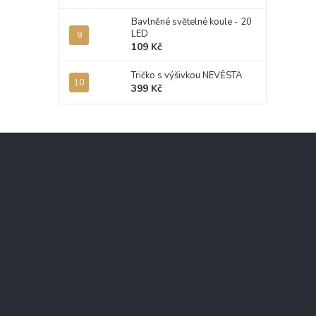
Bavlněné světelné koule - 20
LED
109 Kč
Tričko s výšivkou NEVĚSTA
399 Kč
Z
á
p
a
t
í