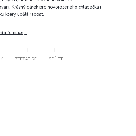
ování.
Krásný dárek pro novorozeného chlapečka i
čku který udělá radost.
ní informace
SK
ZEPTAT SE
SDÍLET