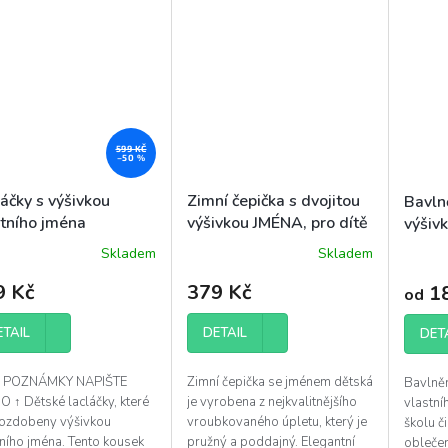
599 KČ
–50 %
áčky s výšivkou
Zimní čepička s dvojitou
Bavlně
stního jména
výšivkou JMÉNA, pro dítě
výšiv
Skladem
Skladem
Průměrné
hodnocení
9 Kč
379 Kč
18
od
produktu
je
5,0
ETAIL
DETAIL
DET
z
5
 POZNÁMKY NAPIŠTE
Zimní čepička se jménem dětská
Bavlněn
hvězdiček.
 ↑ Dětské lacláčky, které
je vyrobena z nejkvalitnějšího
vlastní
 ozdobeny výšivkou
vroubkovaného úpletu, který je
školu či
ního jména. Tento kousek
pružný a poddajný. Elegantní
oblečen