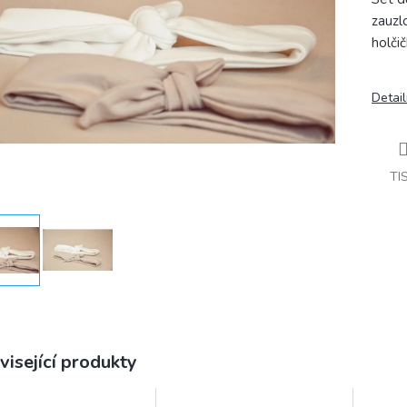
zauzl
holči
Detail
TI
visející produkty