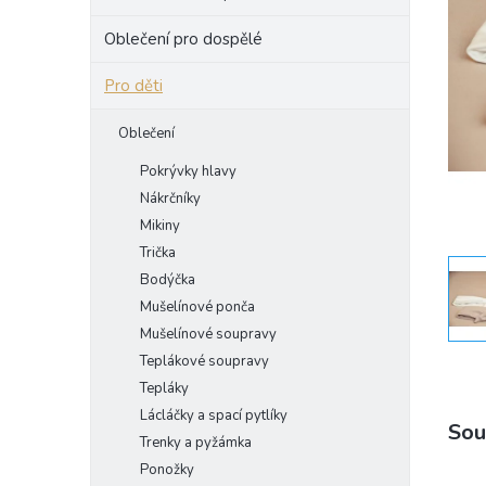
e
Oblečení pro dospělé
l
Pro děti
Oblečení
Pokrývky hlavy
Nákrčníky
Mikiny
Trička
Bodýčka
Mušelínové ponča
Mušelínové soupravy
Teplákové soupravy
Tepláky
Lácláčky a spací pytlíky
Sou
Trenky a pyžámka
Ponožky