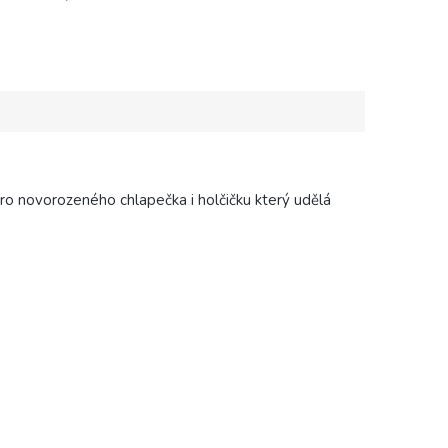
Kvalitní materiál a
 zpracování zaručují...
ro novorozeného chlapečka i holčičku který udělá