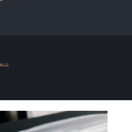
ak.cz
.