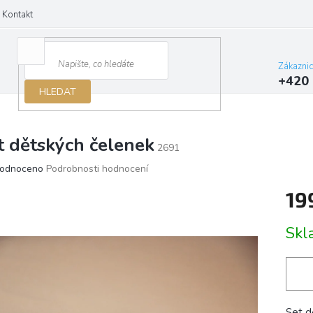
Kontakt
Zákazni
+420 
HLEDAT
t dětských čelenek
2691
ěrné
odnoceno
Podrobnosti hodnocení
ocení
19
ktu
Měrn
Skl
cena:
iček.
Set d