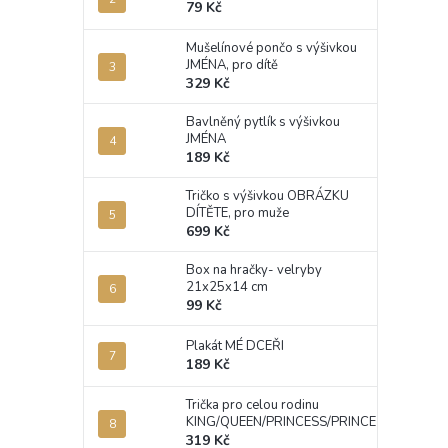
79 Kč
Mušelínové pončo s výšivkou
JMÉNA, pro dítě
329 Kč
Bavlněný pytlík s výšivkou
JMÉNA
189 Kč
Tričko s výšivkou OBRÁZKU
DÍTĚTE, pro muže
699 Kč
Box na hračky- velryby
21x25x14 cm
99 Kč
Plakát MÉ DCEŘI
189 Kč
Trička pro celou rodinu
KING/QUEEN/PRINCESS/PRINCE
319 Kč