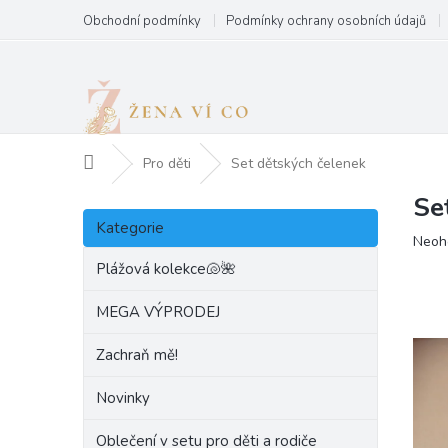
Přejít
Obchodní podmínky
Podmínky ochrany osobních údajů
na
obsah
Domů
Pro děti
Set dětských čelenek
Se
P
Přeskočit
o
Kategorie
kategorie
Prům
Neoh
s
hodn
t
Plážová kolekce🐚🌺
produ
r
je
a
MEGA VÝPRODEJ
0,0
n
z
Zachraň mě!
5
n
hvězd
í
Novinky
p
a
Oblečení v setu pro děti a rodiče
n