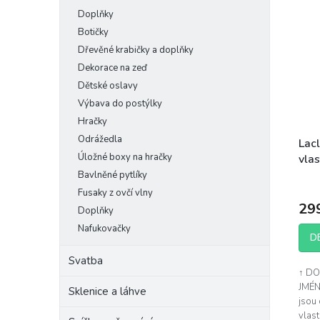
Doplňky
Botičky
Dřevěné krabičky a doplňky
Dekorace na zeď
Dětské oslavy
Výbava do postýlky
Hračky
Odrážedla
Lacl
Úložné boxy na hračky
vla
Bavlněné pytlíky
Fusaky z ovčí vlny
29
Doplňky
Nafukovačky
D
Svatba
↑ DO
JMÉNO
Sklenice a láhve
jsou
vlast