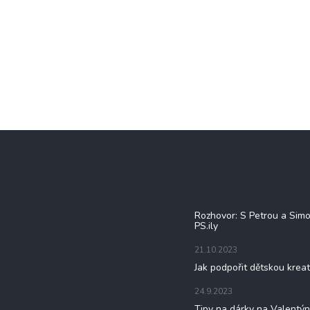
Blog
Rozhovor: S Petrou a Sim
PS.ily
21.10.2023
Jak podpořit dětskou kreat
24.9.2023
Tipy na dárky na Valentý