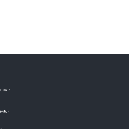
onou z
ivitu?
na