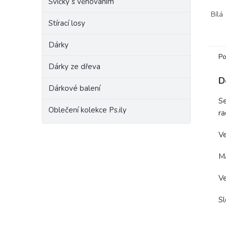
Svíčky s věnováním
byl n
Bílá
děťát
Stírací losy
pohod
Dárky
Po
Dárky ze dřeva
D
Dárkové balení
Se
Oblečení kolekce Ps.ily
ra
Ve
Ma
V
Sl