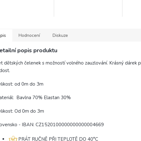
avržen tak aby se v něm
výšivka vlastního jména dodává
dítěte. 
ko cítilo příjemně,
čepičce osobitý styl....
precizní
lně a...
pis
Hodnocení
Diskuze
etailní popis produktu
t dětských čelenek s možností volného zauzlování.
Krásný dárek p
dost.
likost: od 0m do 3m
teriál: Bavlna 70% Elastan 30%
elikost: Od 0m do 3m
ovensko - IBAN:
CZ1520100000000000004
669
PRÁT RUČNĚ PŘI TEPLOTĚ DO 40°C