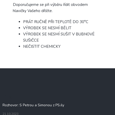
Doporučujeme se při výběru řídit obvodem
hlavičky Vašeho dítěte.
PRÁT RUČNĚ PŘI TEPLOTĚ DO 30°C
VÝROBEK SE NESMÍ BĚLIT
VÝROBEK SE NESMÍ SUŠIT V BUBNOVÉ
SUŠIČCE
NEČISTIT CHEMICKY
Z
á
p
a
t
Blog
í
Rozhovor: S Petrou a Simonou z PS.ily
21.10.2023