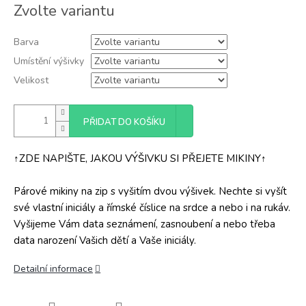
Měrná
Zvolte variantu
cena:
Barva
Umístění výšivky
Velikost
PŘIDAT DO KOŠÍKU
↑ZDE NAPIŠTE, JAKOU VÝŠIVKU SI PŘEJETE MIKINY↑
Párové mikiny na zip s vyšitím dvou výšivek. Nechte si vyšít
své vlastní iniciály a římské číslice na srdce a nebo i na rukáv.
Vyšijeme Vám data seznámení, zasnoubení a nebo třeba
data narození Vašich dětí a Vaše iniciály.
Detailní informace