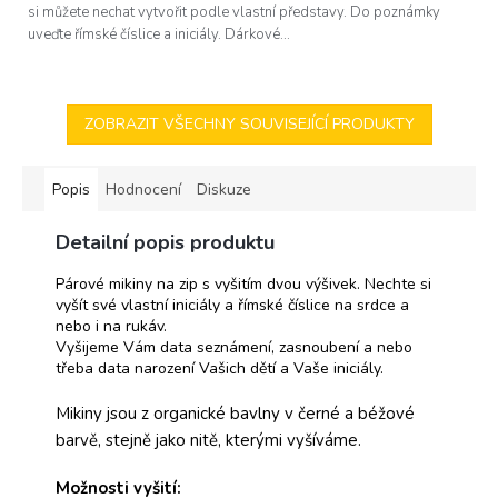
si můžete nechat vytvořit podle vlastní představy. Do poznámky
uveďte římské číslice a iniciály. Dárkové...
ZOBRAZIT VŠECHNY SOUVISEJÍCÍ PRODUKTY
Popis
Hodnocení
Diskuze
Detailní popis produktu
Párové mikiny na zip s vyšitím dvou výšivek. Nechte si
vyšít své vlastní iniciály a římské číslice na srdce a
nebo i na rukáv.
Vyšijeme Vám data seznámení, zasnoubení a nebo
třeba data narození Vašich dětí a Vaše iniciály.
Mikiny jsou z organické bavlny v černé a béžové
barvě, stejně jako nitě, kterými vyšíváme.
Možnosti vyšití: