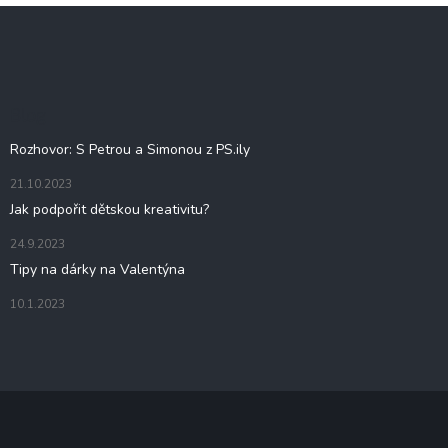
Z
á
p
a
t
Blog
í
Rozhovor: S Petrou a Simonou z PS.ily
21.10.2023
Jak podpořit dětskou kreativitu?
24.9.2023
Tipy na dárky na Valentýna
10.1.2023