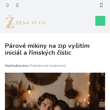
Přejít
na
obsah
Nákupní
košík
Párové mikiny na zip vyšitím
iniciál a římských číslic
Průměrné
Neohodnoceno
Podrobnosti hodnocení
hodnocení
produktu
je
0,0
z
5
hvězdiček.