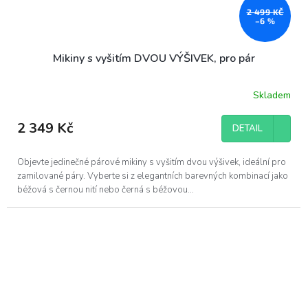
2 499 KČ
–6 %
Mikiny s vyšitím DVOU VÝŠIVEK, pro pár
Skladem
Průměrné
hodnocení
produktu
2 349 Kč
DETAIL
je
5,0
z
Objevte jedinečné párové mikiny s vyšitím dvou výšivek, ideální pro
5
zamilované páry. Vyberte si z elegantních barevných kombinací jako
hvězdiček.
béžová s černou nití nebo černá s béžovou...