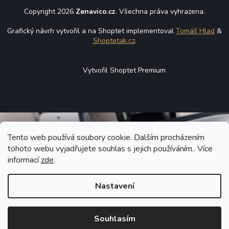
Copyright 2026
Zenavico.cz
. Všechna práva vyhrazena.
Grafický návrh vytvořil a na Shoptet implementoval
Tomáš Hlad
&
Shoptetak.cz
.
Vytvořil Shoptet Premium
Tento web používá soubory cookie. Dalším procházením
tohoto webu vyjadřujete souhlas s jejich používáním.. Více
informací
zde
.
Nastavení
Souhlasím