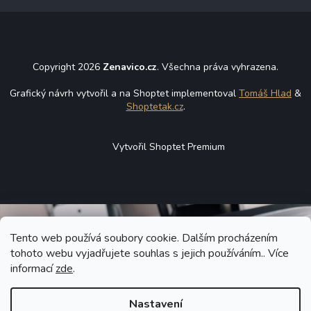
Copyright 2026
Zenavico.cz
. Všechna práva vyhrazena.
Grafický návrh vytvořil a na Shoptet implementoval
Tomáš Hlad
&
Shoptetak.cz
.
Vytvořil Shoptet Premium
Tento web používá soubory cookie. Dalším procházením
tohoto webu vyjadřujete souhlas s jejich používáním.. Více
informací
zde
.
Nastavení