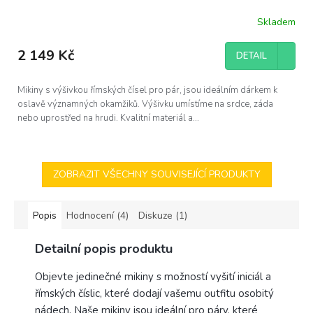
Skladem
Průměrné
hodnocení
produktu
2 149 Kč
DETAIL
je
5,0
z
Mikiny s výšivkou římských čísel pro pár, jsou ideálním dárkem k
5
oslavě významných okamžiků. Výšivku umístíme na srdce, záda
hvězdiček.
nebo uprostřed na hrudi. Kvalitní materiál a...
ZOBRAZIT VŠECHNY SOUVISEJÍCÍ PRODUKTY
Popis
Hodnocení (4)
Diskuze (1)
Detailní popis produktu
Objevte jedinečné mikiny s možností vyšití iniciál a
římských číslic, které dodají vašemu outfitu osobitý
nádech. Naše mikiny jsou ideální pro páry, které