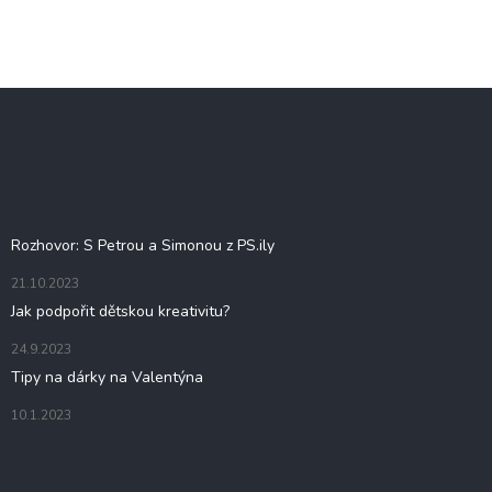
Z
á
p
a
t
Blog
í
Rozhovor: S Petrou a Simonou z PS.ily
21.10.2023
Jak podpořit dětskou kreativitu?
24.9.2023
Tipy na dárky na Valentýna
10.1.2023