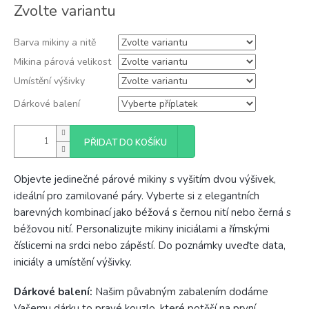
Měrná
Zvolte variantu
cena:
Barva mikiny a nitě
Mikina párová velikost
Umístění výšivky
Dárkové balení
PŘIDAT DO KOŠÍKU
Objevte jedinečné párové mikiny s vyšitím dvou výšivek,
ideální pro zamilované páry. Vyberte si z elegantních
barevných kombinací jako béžová s černou nití nebo černá s
béžovou nití. Personalizujte mikiny iniciálami a římskými
číslicemi na srdci nebo zápěstí. Do poznámky uveďte data,
iniciály a umístění výšivky.
Dárkové balení:
Našim půvabným zabalením dodáme
Vašemu dárku to pravé kouzlo, které potěší na první