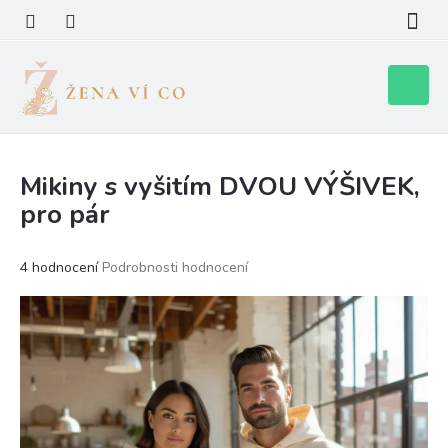
Přejít
na
obsah
Nákupní
košík
Mikiny s vyšitím DVOU VÝŠIVEK,
pro pár
Průměrné
4 hodnocení
Podrobnosti hodnocení
hodnocení
produktu
je
5,0
z
5
hvězdiček.