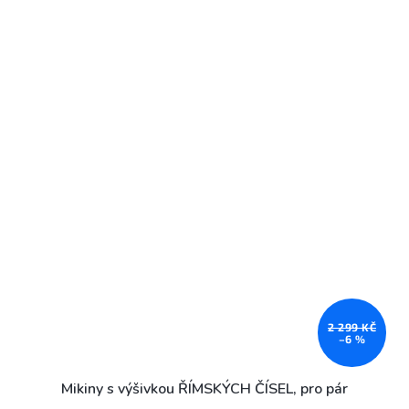
2 299 KČ
–6 %
Mikiny s výšivkou ŘÍMSKÝCH ČÍSEL, pro pár